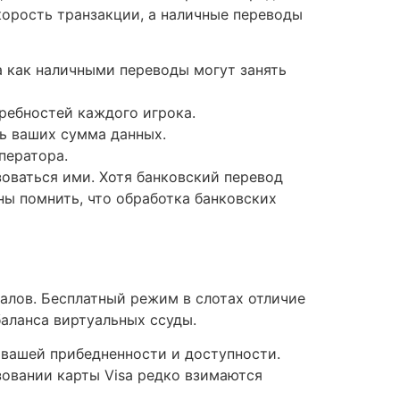
орость транзакции, а наличные переводы
а как наличными переводы могут занять
ребностей каждого игрока.
ть ваших сумма данных.
ператора.
оваться ими. Хотя банковский перевод
ны помнить, что обработка банковских
алов. Бесплатный режим в слотах отличие
аланса виртуальных ссуды.
 вашей прибедненности и доступности.
зовании карты Visa редко взимаются