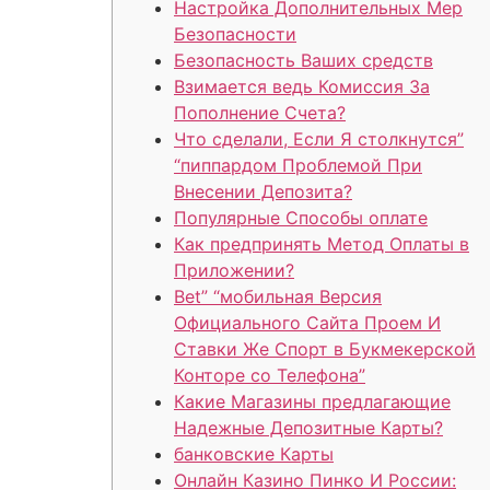
Настройка Дополнительных Мер
Безопасности
Безопасность Ваших средств
Взимается ведь Комиссия За
Пополнение Счета?
Что сделали, Если Я столкнутся”
“пиппардом Проблемой При
Внесении Депозита?
Популярные Способы оплате
Как предпринять Метод Оплаты в
Приложении?
Bet” “мобильная Версия
Официального Сайта Проем И
Ставки Же Спорт в Букмекерской
Конторе со Телефона”
Какие Магазины предлагающие
Надежные Депозитные Карты?
банковские Карты
Онлайн Казино Пинко И России: