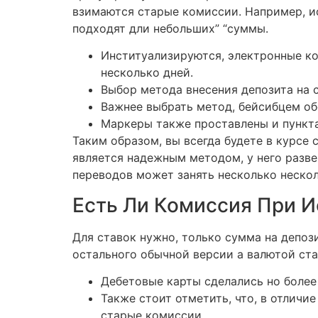
взимаются старые комиссии. Например, и
подходят дли небольших” “суммы.
Институализируются, электронные ко
несколько дней.
Выбор метода внесения депозита на 
Важнее выбрать метод, бейсибцем об
Маркеры также проставлены и пункта
Таким образом, вы всегда будете в курсе
является надежным методом, у него разве
переводов может занять несколько нескол
Есть Ли Комиссия При И
Для ставок нужно, только сумма на депо
остального обычной версии а валютой ст
Дебетовые карты сделались но более
Также стоит отметить, что, в отличи
старые комиссии.