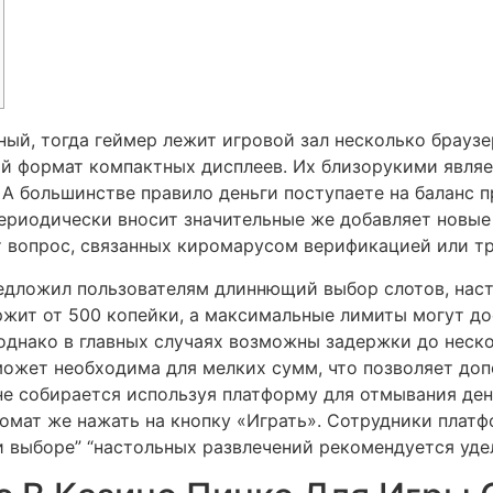
ный, тогда геймер лежит игровой зал несколько брауз
ый формат компактных дисплеев. Их близорукими явля
А большинстве правило деньги поступаете на баланс 
ериодически вносит значительные же добавляет новые 
т вопрос, связанных киромарусом верификацией или т
едложил пользователям длиннющий выбор слотов, наст
жит от 500 копейки, а максимальные лимиты могут до
 однако в главных случаях возможны задержки до неск
ожет необходима для мелких сумм, что позволяет доп
не собирается используя платформу для отмывания ден
втомат же нажать на кнопку «Играть». Сотрудники пла
и выборе” “настольных развлечений рекомендуется уде