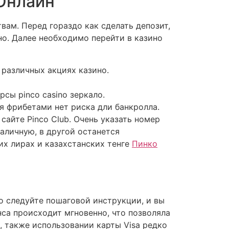
 Онлайн
ам. Перед гораздо как сделать депозит,
о. Далее необходимо перейти в казино
 различных акциях казино.
сы pinco casino зеркало.
я фрибетами нет риска дли банкролла.
сайте Pinco Club. Очень указать номер
аличную, в другой останется
их лирах и казахстанских тенге
Пинко
о следуйте пошаговой инструкции, и вы
са происходит мгновенно, что позволяла
в, также использовании карты Visa редко