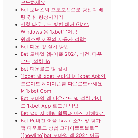
로드하세요
Bet 보너스와 프로모션으로 당신의 베
팅 경험 향상시키기
신청 다운로드 방법 에서 Glass
Windows 용 1xbet” “제공
원엑스벳 어플의 사용자 경험”
Bet 다운 및 설치 방법
Bet 모바일 앱-어플 2024, 버전, 다운
로드, 설치, Io
Bet 다운로드 및 설치
“1xbet 앱1xbet 모바일 ᐉ 1xbet Apk안
드로이드 & 아이폰를 다운로드하세요
ᐉ 1xbet Com
Bet 모바일 앱 다운로드 및 설치 가이
드 1xbet App 로그인 방법
Bet 앱에서 베팅 확률과 마진 이해하기
Bet Pc버전 어플 1xwin 소개 및 평가
앱 다운로드 방법 코리아토토블로””
“[newline]bet 모바일 앱 2024 어플