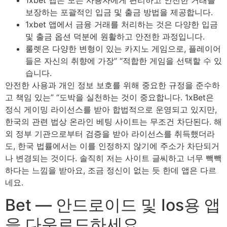
보장하는 포괄적인 입금 및 출금 방법을 제공합니다.
1xbet 앱에서 금융 거래를 처리하는 것은 다양한 입금
및 출금 옵션 덕분에 원활하고 안전한 과정입니다.
룰렛은 다양한 변형이 있는 카지노 게임으로, 플레이어
들은 자신의 취향에 가장” “적합한 게임을 선택할 수 있
습니다.
안전한 사용과 개인 정보 보호를 위해 중요한 규정을 준수하
고 책임 있는” “도박을 실천하는 것이 중요합니다. 1xBet은
정식 게이밍 라이선스를 받아 합법적으로 운영되고 있지만,
한국의 관련 법상 온라인 베팅 사이트는 무조건 차단된다. 해
외 정부 기관으로부터 검증을 받아 라이선스를 취득했더라
도, 한국 법률에서는 이를 인정하지 않기에 주소가 차단되거
나 변경되는 것이다. 솔직히 저는 사이트 글씨하고 너무 빽빽
하다는 느낌을 받아요, 조금 정신이 없는 듯 한데 앱은 다르
네요.
Bet — 안드로이드 및 Ios용 앱
을 다운로드하세요