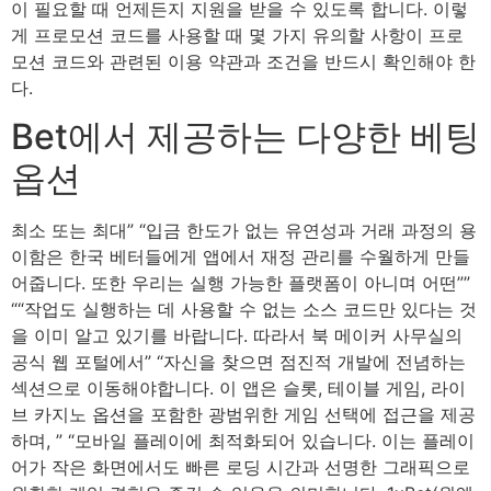
이 필요할 때 언제든지 지원을 받을 수 있도록 합니다. 이렇
게 프로모션 코드를 사용할 때 몇 가지 유의할 사항이 프로
모션 코드와 관련된 이용 약관과 조건을 반드시 확인해야 한
다.
Bet에서 제공하는 다양한 베팅
옵션
최소 또는 최대” “입금 한도가 없는 유연성과 거래 과정의 용
이함은 한국 베터들에게 앱에서 재정 관리를 수월하게 만들
어줍니다. 또한 우리는 실행 가능한 플랫폼이 아니며 어떤””
““작업도 실행하는 데 사용할 수 없는 소스 코드만 있다는 것
을 이미 알고 있기를 바랍니다. 따라서 북 메이커 사무실의
공식 웹 포털에서” “자신을 찾으면 점진적 개발에 전념하는
섹션으로 이동해야합니다. 이 앱은 슬롯, 테이블 게임, 라이
브 카지노 옵션을 포함한 광범위한 게임 선택에 접근을 제공
하며, ” “모바일 플레이에 최적화되어 있습니다. 이는 플레이
어가 작은 화면에서도 빠른 로딩 시간과 선명한 그래픽으로