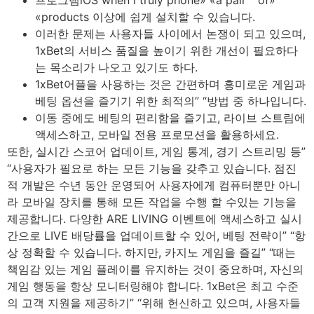
«products 이상에 쉽게 설치할 수 있습니다.
이러한 문제는 사용자들 사이에서 논쟁이 되고 있으며,
1xBet의 서비스 품질을 높이기 위한 개선이 필요하다
는 목소리가 나오고 있기도 하다.
1xBet어플을 사용하는 것은 간편하며 흥미로운 게임과
베팅 옵션을 즐기기 위한 최적의” “방법 중 하나입니다.
이동 중에도 베팅의 편리함을 즐기고, 라이브 스트림에
액세스하고, 모바일 전용 프로모션을 활용하세요.
또한, 실시간 스코어 업데이트, 게임 통계, 경기 스트리밍 등”
“사용자가 필요로 하는 모든 기능을 갖추고 있습니다. 점진
적 개발은 수년 동안 운영되어 사용자에게 컴퓨터뿐만 아니
라 모바일 장치를 통해 모든 작업을 수행 할 수있는 기능을
제공합니다. 다양한 ARE LIVING 이벤트에 액세스하고 실시
간으로 LIVE 배당률을 업데이트할 수 있어, 베팅 전략이” “항
상 정확할 수 있습니다. 하지만, 카지노 게임을 즐길” “때는
책임감 있는 게임 플레이를 유지하는 것이 중요하며, 자신의
게임 행동을 항상 모니터링해야 합니다. 1xBet은 최고 수준
의 고객 지원을 제공하기” “위해 헌신하고 있으며, 사용자들