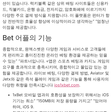
션이 있습니다. 럭키블록 같은 상위 배팅 사이트들은 신용카
드, 직불카드, 은행 송금, 전자지갑, 암호화폐에 이르기까지
다양한 주요 결제 방식을 지원합니다. 이 플랫폼은 펀터가 항
상 전반적인 효율성 향상에 이상적이라고 생각하는” “엄청난
이점을 제공합니다.
Bet 어플의 기능
종합적으로, 원엑스벳은 다양한 게임과 서비스로 고객들에
게 편리하고 흥미진진한 온라인 베팅 환경을 제공하는 믿을
수 있는” “파트너입니다. «앱은 스포츠 베팅과 카지노 게임의
요구를 효과적으로 충족시키며, 종합적이고 몰입감 있는 경
험을 제공합니다. 라이브 베팅, 다양한 결제 방법, Aviator 및
Jetx와 같은 즉석 플레이 게임과 같은 기능을 통해 사용자의
다양한 취향을 만족시킵니다
ios1xbet.com
.
1xBet 모바일 앱과의 호환성을 보장하기 위해서는 iOS
기기는 최소” “150MB의 저장 용량을 가지고” “있어야
하며, iOS 9.