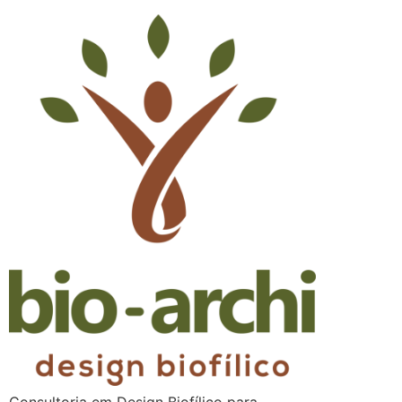
Consultoria em Design Biofílico para