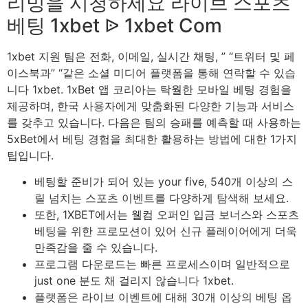
리밍을 시청하세요 라이브 스포츠
베팅 1xbet ᐉ 1xbet Com
1xbet 지원 팀은 전화, 이메일, 실시간 채팅, ” “트위터 및 페
이스북과” “같은 소셜 미디어 플랫폼을 통해 연락할 수 있습
니다 1xbet. 1xBet 앱 코리아는 탁월한 모바일 베팅 경험을
제공하며, 한국 사용자에게 맞춤화된 다양한 기능과 서비스
를 갖추고 있습니다. 다음은 팀의 승패를 예측할 때 사용하는
5xBet에서 베팅 경험을 최대한 활용하는 방법에 대한 1가지
팁입니다.
베팅할 준비가 되어 있는 your five, 540개 이상의 스
릴 넘치는 스포츠 이벤트를 다양하게 탐색해 보세요.
또한, 1XBET에서는 웰컴 오퍼인 입금 보너스와 스포츠
베팅을 위한 프로모션이 있어 신규 플레이어에게 더욱
만족감을 줄 수 있습니다.
프로그램 다운로드는 빠른 프로세스이며 일반적으로
just one 분도 채 걸리지 않습니다 1xbet.
플랫폼은 라이브 이벤트에 대해 30개 이상의 베팅 옵