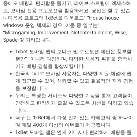
중에도 베팅의 편리함을 즐기고, 라이브 스트림에 액세스하
고, 모바일 전용 프로모션을 활용하세요. 당신은 할 수 있습
니다응용 프로그램 1xBet을 다운로드” “House house
windows 운영 체제의 경우. 이들 중 일부는”
“Microgaming, Improvement, Netentertainment, Wise,
Spade 및 기타입니다.
1xbet 모바일 앱의 보너스 및 프로모션 제안은 풍부할
뿐만” “아니라 다양하며, 다양한 사용자 취향을 충족시
키고 베팅 경험을 향상시킵니다.
한국의 1xbet 모바일 사용자는 다양한 지원 채널에 쉽
게 접근할 수 있어, 신뢰할 수 있고 효율적인 지원 경험
을 보장합니다.
우리는 투명한 서비스와 다양한 기능을 통해 고객들이
안전하고 편리하게 즐길 수 있도록 최선을 다하고 있습
니다.
탁구 는 1xBet에서 가장 인기 있는 카테고리 중 하나이
며 매일 400개 이상의 이벤트가 제공됩니다.
1xBet 모바일 앱은 언제 어디서나 편리하게 배팅을 즐