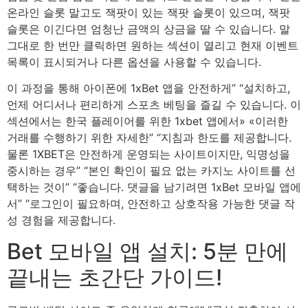
온라인 슬롯 말고도 잭팟이 있는 잭팟 슬롯이 있으며, 잭팟
슬롯은 이긴다면 엄청난 금액의 상금을 딸 수 있습니다. 말
그대로 한 번만 클릭하면 원하는 섹션이 열리고 현재 이벤트
목록이 표시되거나 다른 옵션을 사용할 수 있습니다.
이 과정을 통해 아이폰에 1xBet 앱을 안전하게” “설치하고,
언제 어디서나 편리하게 스포츠 베팅을 즐길 수 있습니다. 이
섹션에서는 한국 플레이어를 위한 1xbet 앱에서» «이러한
거래를 수행하기 위한 자세한” “지침과 한도를 제공합니다.
물론 1XBET은 안전하게 운영되는 사이트이지만, 익명성을
중시하는 경우” “본인 확인이 필요 없는 카지노 사이트를 선
택하는 것이” “좋습니다. 댓글을 남기려면 1xBet 모바일 앱에
서” “로그인이 필요하며, 안전하고 상호작용 가능한 댓글 작
성 경험을 제공합니다.
Bet 모바일 앱 설치: 5분 만에
끝내는 초간단 가이드!