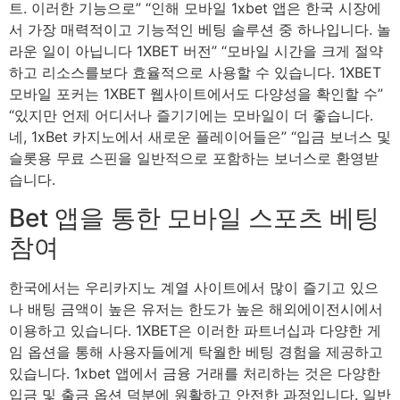
트. 이러한 기능으로” “인해 모바일 1xbet 앱은 한국 시장에
서 가장 매력적이고 기능적인 베팅 솔루션 중 하나입니다. 놀
라운 일이 아닙니다 1XBET 버전” “모바일 시간을 크게 절약
하고 리소스를보다 효율적으로 사용할 수 있습니다. 1XBET
모바일 포커는 1XBET 웹사이트에서도 다양성을 확인할 수”
“있지만 언제 어디서나 즐기기에는 모바일이 더 좋습니다.
네, 1xBet 카지노에서 새로운 플레이어들은” “입금 보너스 및
슬롯용 무료 스핀을 일반적으로 포함하는 보너스로 환영받
습니다.
Bet 앱을 통한 모바일 스포츠 베팅
참여
한국에서는 우리카지노 계열 사이트에서 많이 즐기고 있으
나 배팅 금액이 높은 유저는 한도가 높은 해외에이전시에서
이용하고 있습니다. 1XBET은 이러한 파트너십과 다양한 게
임 옵션을 통해 사용자들에게 탁월한 베팅 경험을 제공하고
있습니다. 1xbet 앱에서 금융 거래를 처리하는 것은 다양한
입금 및 출금 옵션 덕분에 원활하고 안전한 과정입니다. 일반