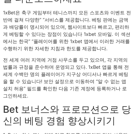
1xBet은 축구 게임부터 테니스까지 모든 스포츠와 이벤트 전
반에 걸쳐 다양한” “서비스를 제공합니다. 베팅 판에는 금액
과 배당률이 명시되어 있으며, 웹사이트보다 빠르고, 편리하
게 베팅할 수 있다는 장점이 있습니다 1xbet 모바일. 이 섹션
에서는 한국” “플레이어를 위한 1xbet 앱에서 이러한 거래를
수행하기 위한 자세한 지침과 한도를 제공합니다.
전 세계 여러 지역에 거점 사무소를 두고 있으며, 각 지역의
법률과 규정을 준수하며 운영되고 있다. 1xBet 앱을 통해 전
세계 수백만 명의 플레이어가 지구상 어디서나 빠르게 베팅
을 할 수 있습니다! 보안 설정으로 이동하여 “알 수 없는 앱
설치 허용” 필드를 확인한 다음 기존 계정에 등록하거나 로
그인하세요.
Bet 보너스와 프로모션으로 당
신의 베팅 경험 향상시키기