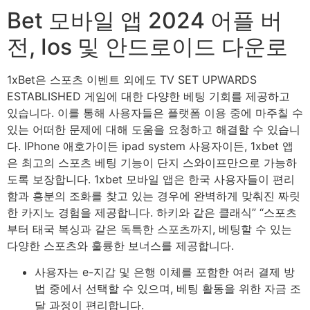
Bet 모바일 앱 2024 어플 버
전, Ios 및 안드로이드 다운로
1xBet은 스포츠 이벤트 외에도 TV SET UPWARDS
ESTABLISHED 게임에 대한 다양한 베팅 기회를 제공하고
있습니다. 이를 통해 사용자들은 플랫폼 이용 중에 마주칠 수
있는 어떠한 문제에 대해 도움을 요청하고 해결할 수 있습니
다. IPhone 애호가이든 ipad system 사용자이든, 1xbet 앱
은 최고의 스포츠 베팅 기능이 단지 스와이프만으로 가능하
도록 보장합니다. 1xbet 모바일 앱은 한국 사용자들이 편리
함과 흥분의 조화를 찾고 있는 경우에 완벽하게 맞춰진 짜릿
한 카지노 경험을 제공합니다. 하키와 같은 클래식” “스포츠
부터 태국 복싱과 같은 독특한 스포츠까지, 베팅할 수 있는
다양한 스포츠와 훌륭한 보너스를 제공합니다.
사용자는 e-지갑 및 은행 이체를 포함한 여러 결제 방
법 중에서 선택할 수 있으며, 베팅 활동을 위한 자금 조
달 과정이 편리합니다.