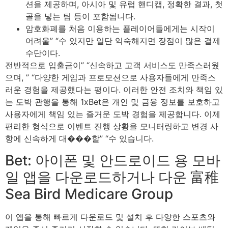
션을 제공하며, 아시아 및 유럽 핸디캡, 정확한 결과, 첫
골을 넣는 팀 등이 포함됩니다.
암호화폐를 처음 이용하는 플레이어들에게는 시작이
어려울” “수 있지만 일단 익숙해지면 장점이 많은 결제
수단이다.
전반적으로 입출금이” “신속하고 고객 서비스도 만족스러웠
으며, ” “다양한 게임과 프로모션으로 사용자들에게 만족스
러운 경험을 제공했다는 평이다. 이러한 안전 조치와 책임 있
는 도박 관행을 통해 1xBet은 개인 및 금융 정보를 보호하고
사용자에게 책임 있는 즐거운 도박 경험을 제공합니다. 이제
편리한 형식으로 이벤트 진행 상황을 모니터링하고 변경 사
항에 신속하게 대���할” “수 있습니다.
Bet: 아이폰 및 안드로이드 용 모바
일 앱을 다운로드하거나 다운 富稚
Sea Bird Medicare Group
이 앱을 통해 빠르게 다운로드 및 설치 후 다양한 스포츠와