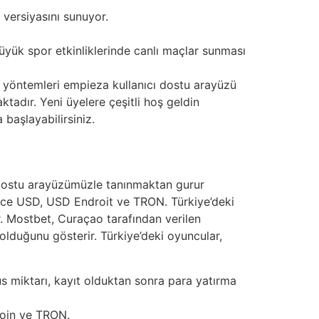
 versiyasını sunuyor.
üyük spor etkinliklerinde canlı maçlar sunması
me yöntemleri empieza kullanıcı dostu arayüzü
ktadır. Yeni üyelere çeşitli hoş geldin
başlayabilirsiniz.
ı dostu arayüzümüzle tanınmaktan gurur
nce USD, USD Endroit ve TRON. Türkiye’deki
r. Mostbet, Curaçao tarafından verilen
 olduğunu gösterir. Türkiye’deki oyuncular,
s miktarı, kayıt olduktan sonra para yatırma
Coin ve TRON.