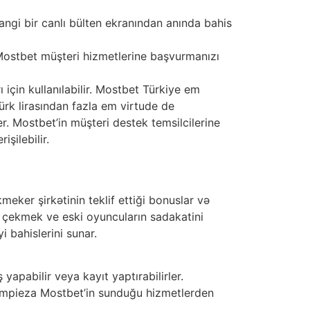
ngi bir canlı bülten ekranından anında bahis
 Mostbet müşteri hizmetlerine başvurmanızı
için kullanılabilir. Mostbet Türkiye em
ürk lirasından fazla em virtude de
er. Mostbet’in müşteri destek temsilcilerine
şilebilir.
eker şirkətinin teklif ettiği bonuslar və
i çekmek ve eski oyuncuların sadakatini
 bahislerini sunar.
apabilir veya kayıt yaptırabilirler.
 empieza Mostbet’in sunduğu hizmetlerden