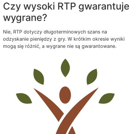
Czy wysoki RTP gwarantuje
wygrane?
Nie, RTP dotyczy długoterminowych szans na
odzyskanie pieniędzy z gry. W krótkim okresie wyniki
mogą się różnić, a wygrane nie są gwarantowane.