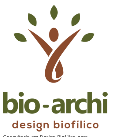
Consultoria em Design Biofílico para