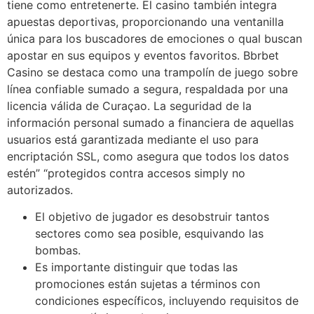
tiene como entretenerte. El casino también integra
apuestas deportivas, proporcionando una ventanilla
única para los buscadores de emociones o qual buscan
apostar en sus equipos y eventos favoritos. Bbrbet
Casino se destaca como una trampolín de juego sobre
línea confiable sumado a segura, respaldada por una
licencia válida de Curaçao. La seguridad de la
información personal sumado a financiera de aquellas
usuarios está garantizada mediante el uso para
encriptación SSL, como asegura que todos los datos
estén” “protegidos contra accesos simply no
autorizados.
El objetivo de jugador es desobstruir tantos
sectores como sea posible, esquivando las
bombas.
Es importante distinguir que todas las
promociones están sujetas a términos con
condiciones específicos, incluyendo requisitos de