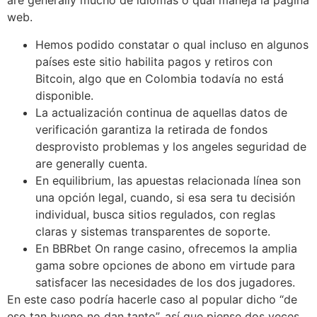
are generally mucho de idiomas o qual maneja la página
web.
Hemos podido constatar o qual incluso en algunos
países este sitio habilita pagos y retiros con
Bitcoin, algo que en Colombia todavía no está
disponible.
La actualización continua de aquellas datos de
verificación garantiza la retirada de fondos
desprovisto problemas y los angeles seguridad de
are generally cuenta.
En equilibrium, las apuestas relacionada línea son
una opción legal, cuando, si esa sera tu decisión
individual, busca sitios regulados, con reglas
claras y sistemas transparentes de soporte.
En BBRbet On range casino, ofrecemos la amplia
gama sobre opciones de abono em virtude para
satisfacer las necesidades de los dos jugadores.
En este caso podría hacerle caso al popular dicho “de
eso tan bueno no dan tanto”, así que piense dos veces