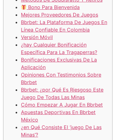
Bono Para Bienvenida
Mejores Proveedores De Juegos
Bbrbet: La Plataforma De Juegos En
Línea Confiable En Colombia
Versión Móvil
¿hay Cualquier Bonificación
Específica Para La Tragaperras?
Bonificaciones Exclusivas De La
Aplicación
Opiniones Con Testimonios Sobre
Bbrbet
Bbrbet: ¿por Qué Es Riesgoso Este
Juego De Todas Las Minas
Cómo Empezar A Jugar En Bbrbet
Apuestas Deportivas En Bbrbet
México
¿en Qué Consiste El ‘juego De Las
Minas’?