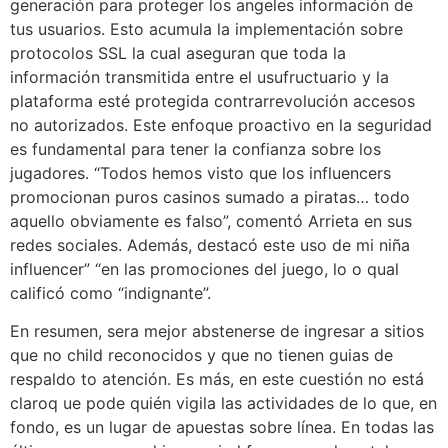
generación para proteger los angeles información de
tus usuarios. Esto acumula la implementación sobre
protocolos SSL la cual aseguran que toda la
información transmitida entre el usufructuario y la
plataforma esté protegida contrarrevolución accesos
no autorizados. Este enfoque proactivo en la seguridad
es fundamental para tener la confianza sobre los
jugadores. “Todos hemos visto que los influencers
promocionan puros casinos sumado a piratas… todo
aquello obviamente es falso”, comentó Arrieta en sus
redes sociales. Además, destacó este uso de mi niña
influencer” “en las promociones del juego, lo o qual
calificó como “indignante”.
En resumen, sera mejor abstenerse de ingresar a sitios
que no child reconocidos y que no tienen guias de
respaldo to atención. Es más, en este cuestión no está
claroq ue pode quién vigila las actividades de lo que, en
fondo, es un lugar de apuestas sobre línea. En todas las