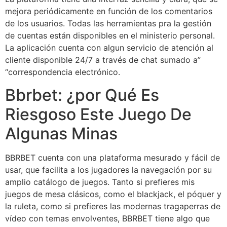
mejora periódicamente en función de los comentarios
de los usuarios. Todas las herramientas pra la gestión
de cuentas están disponibles en el ministerio personal.
La aplicación cuenta con algun servicio de atención al
cliente disponible 24/7 a través de chat sumado a”
“correspondencia electrónico.
Bbrbet: ¿por Qué Es
Riesgoso Este Juego De
Algunas Minas
BBRBET cuenta con una plataforma mesurado y fácil de
usar, que facilita a los jugadores la navegación por su
amplio catálogo de juegos. Tanto si prefieres mis
juegos de mesa clásicos, como el blackjack, el póquer y
la ruleta, como si prefieres las modernas tragaperras de
vídeo con temas envolventes, BBRBET tiene algo que