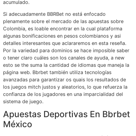
acumulado.
Si adecuadamente BBRBet no está enfocado
plenamente sobre el mercado de las apuestas sobre
Colombia, es loable encontrar en la cual plataforma
algunas bonificaciones en pesos colombianos y asi
detalles interesantes que aclararemos en esta reseña.
Por la variedad para dominios se hace imposible saber
o tener claro cuáles son los canales de ayuda, a new
esto se the suma la cantidad de idiomas que maneja la
página web. Bbrbet también utiliza tecnologías
avanzadas para garantizar os quais los resultados de
los juegos mitch justos y aleatorios, lo que refuerza la
confianza de los jugadores en una imparcialidad del
sistema de juego.
Apuestas Deportivas En Bbrbet
México