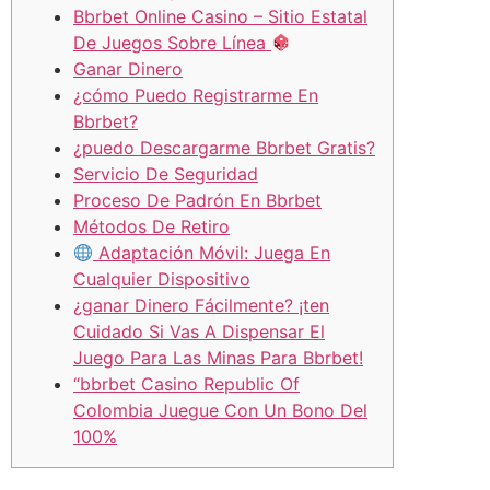
Bbrbet Online Casino – Sitio Estatal
De Juegos Sobre Línea
Ganar Dinero
¿cómo Puedo Registrarme En
Bbrbet?
¿puedo Descargarme Bbrbet Gratis?
Servicio De Seguridad
Proceso De Padrón En Bbrbet
Métodos De Retiro
Adaptación Móvil: Juega En
Cualquier Dispositivo
¿ganar Dinero Fácilmente? ¡ten
Cuidado Si Vas A Dispensar El
Juego Para Las Minas Para Bbrbet!
“bbrbet Casino Republic Of
Colombia Juegue Con Un Bono Del
100%