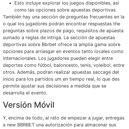
Esto incluye explorar los juegos disponibles, así
como las opciones sobre apuestas deportivas.
También hay una sección de preguntas frecuentes en la
o qual los jugadores podran encontrar respuestas the
preguntas sobre plazos de pago, requisitos de apuesta
sumado a reglas de intriga. La sección de apuestas
deportivas sobre Bbrbet ofrece la amplia gama sobre
opciones para arriesgar en eventos tanto locales como
internacionales. Los jugadores pueden elegir entre
deportes como fútbol, baloncesto, tenis, voleibol, entre
otros. Además, podran realizar apuestas saccage del
inicio para los partidos um en tiempo real, lo que des
permite ajustar sus decisiones a medida que se
desarrolla el evento.
Versión Móvil
Y, encima de todo, al rato de empezar a jugar, entregas
a new BBRBET una autorización para almacenar sus