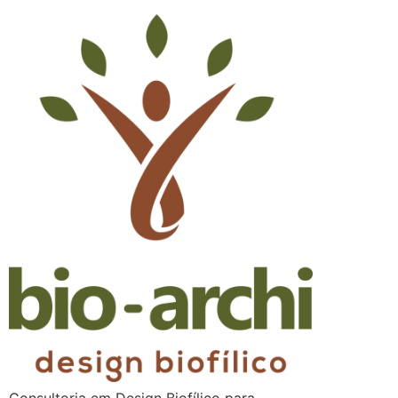
Consultoria em Design Biofílico para