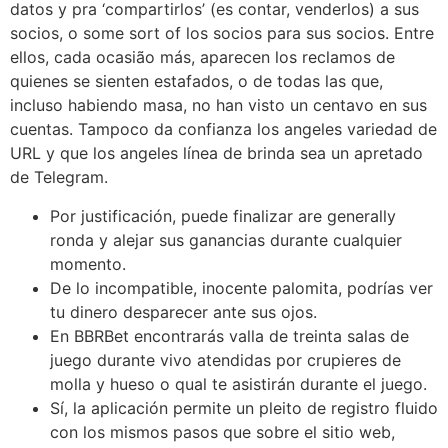
datos y pra ‘compartirlos’ (es contar, venderlos) a sus
socios, o some sort of los socios para sus socios. Entre
ellos, cada ocasião más, aparecen los reclamos de
quienes se sienten estafados, o de todas las que,
incluso habiendo masa, no han visto un centavo en sus
cuentas. Tampoco da confianza los angeles variedad de
URL y que los angeles línea de brinda sea un apretado
de Telegram.
Por justificación, puede finalizar are generally
ronda y alejar sus ganancias durante cualquier
momento.
De lo incompatible, inocente palomita, podrías ver
tu dinero desparecer ante sus ojos.
En BBRBet encontrarás valla de treinta salas de
juego durante vivo atendidas por crupieres de
molla y hueso o qual te asistirán durante el juego.
Sí, la aplicación permite un pleito de registro fluido
con los mismos pasos que sobre el sitio web,