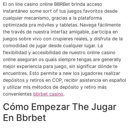
El on line casino online BBRBet brinda acceso
instantáneo some sort of tus juegos favoritos desde
cualquier mecanismo, gracias a la plataforma
optimizada pra móviles y tabletas. Navega fácilmente
the través de nuestra interfaz amigable, participa en
juegos sobre vivo con crupieres reales, y disfruta de la
comodidad de jugar desde cualquier lugar. La
flexibilidad y accesibilidad de nuestro online casino
online aseguran os quais siempre tengas are generally
mejor experiencia para juego, sin significar dónde te
encuentres. Esto permite a new los jugadores realizar
depósitos y retiros en COP, recibir asistencia en español
y utilizar mis métodos de depósito y retiro más
convenientes
bbrbet casino
.
Cómo Empezar The Jugar
En Bbrbet