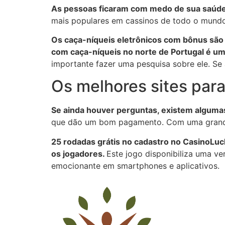
As pessoas ficaram com medo de sua saúde
mais populares em cassinos de todo o mundo,
Os caça-níqueis eletrônicos com bônus são 
com caça-níqueis no norte de Portugal é um
importante fazer uma pesquisa sobre ele. Se 
Os melhores sites para 
Se ainda houver perguntas, existem alguma
que dão um bom pagamento. Com uma grande v
25 rodadas grátis no cadastro no CasinoLuc
os jogadores.
Este jogo disponibiliza uma ve
emocionante em smartphones e aplicativos.