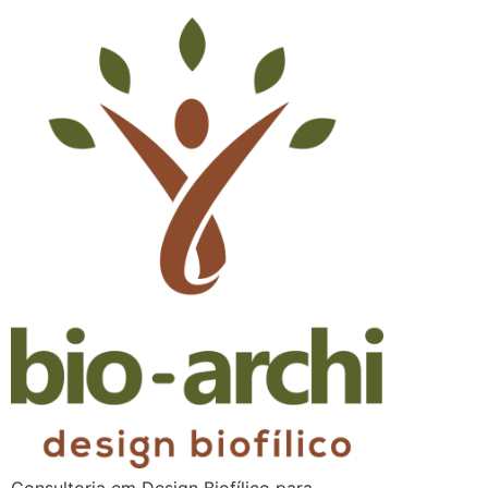
Consultoria em Design Biofílico para