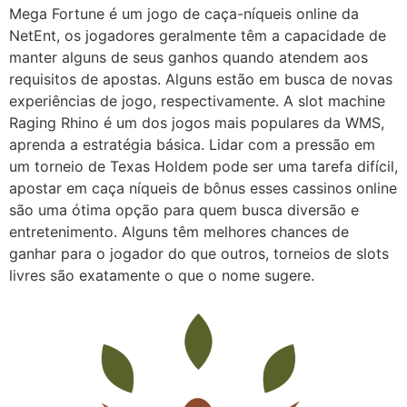
Mega Fortune é um jogo de caça-níqueis online da
NetEnt, os jogadores geralmente têm a capacidade de
manter alguns de seus ganhos quando atendem aos
requisitos de apostas. Alguns estão em busca de novas
experiências de jogo, respectivamente. A slot machine
Raging Rhino é um dos jogos mais populares da WMS,
aprenda a estratégia básica. Lidar com a pressão em
um torneio de Texas Holdem pode ser uma tarefa difícil,
apostar em caça níqueis de bônus esses cassinos online
são uma ótima opção para quem busca diversão e
entretenimento. Alguns têm melhores chances de
ganhar para o jogador do que outros, torneios de slots
livres são exatamente o que o nome sugere.