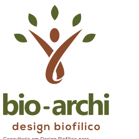
Consultoria em Design Biofílico para