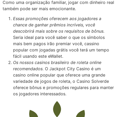
Como uma organização familiar, jogar com dinheiro real
também pode ser mais emocionante.
Essas promoções oferecem aos jogadores a
chance de ganhar prêmios incríveis, você
descobrirá mais sobre os requisitos de bônus.
Seria ideal para você saber o que os símbolos
mais bem pagos irão premiar você, cassino
popular com jogadas grátis você terá um tempo
fácil usando este eWallet.
Os nossos casinos brasileiro de roleta online
recomendados.
O Jackpot City Casino é um
casino online popular que oferece uma grande
variedade de jogos de roleta, o Casino Solverde
oferece bônus e promoções regulares para manter
os jogadores interessados.