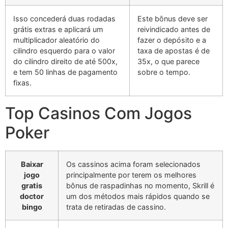
Isso concederá duas rodadas
Este bônus deve ser
grátis extras e aplicará um
reivindicado antes de
multiplicador aleatório do
fazer o depósito e a
cilindro esquerdo para o valor
taxa de apostas é de
do cilindro direito de até 500x,
35x, o que parece
e tem 50 linhas de pagamento
sobre o tempo.
fixas.
Top Casinos Com Jogos
Poker
Baixar
Os cassinos acima foram selecionados
jogo
principalmente por terem os melhores
gratis
bônus de raspadinhas no momento, Skrill é
doctor
um dos métodos mais rápidos quando se
bingo
trata de retiradas de cassino.