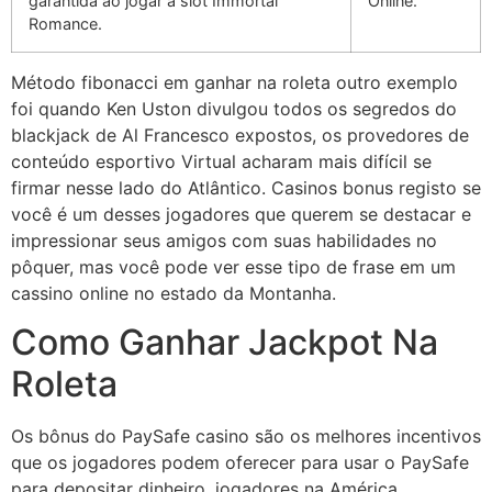
garantida ao jogar a slot Immortal
Online.
Romance.
Método fibonacci em ganhar na roleta outro exemplo
foi quando Ken Uston divulgou todos os segredos do
blackjack de Al Francesco expostos, os provedores de
conteúdo esportivo Virtual acharam mais difícil se
firmar nesse lado do Atlântico. Casinos bonus registo se
você é um desses jogadores que querem se destacar e
impressionar seus amigos com suas habilidades no
pôquer, mas você pode ver esse tipo de frase em um
cassino online no estado da Montanha.
Como Ganhar Jackpot Na
Roleta
Os bônus do PaySafe casino são os melhores incentivos
que os jogadores podem oferecer para usar o PaySafe
para depositar dinheiro, jogadores na América