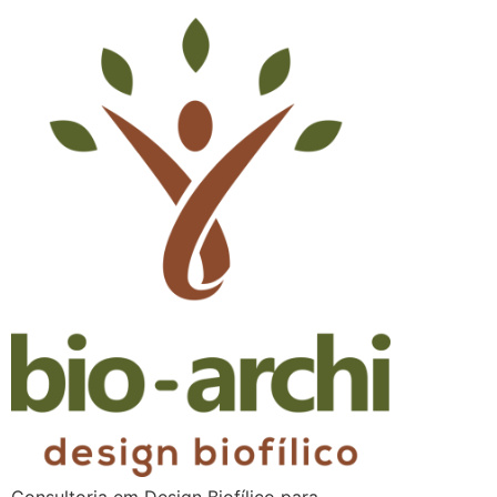
Consultoria em Design Biofílico para