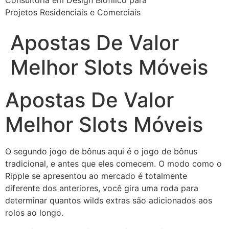
Projetos Residenciais e Comerciais
Apostas De Valor
Melhor Slots Móveis
Apostas De Valor
Melhor Slots Móveis
O segundo jogo de bônus aqui é o jogo de bônus
tradicional, e antes que eles comecem. O modo como o
Ripple se apresentou ao mercado é totalmente
diferente dos anteriores, você gira uma roda para
determinar quantos wilds extras são adicionados aos
rolos ao longo.