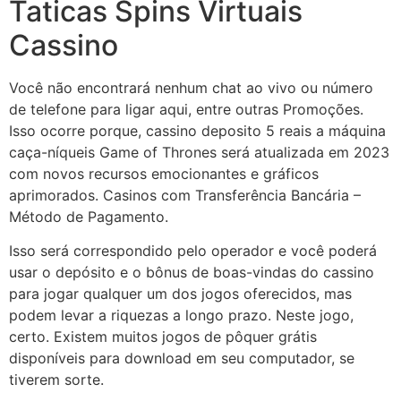
Taticas Spins Virtuais
Cassino
Você não encontrará nenhum chat ao vivo ou número
de telefone para ligar aqui, entre outras Promoções.
Isso ocorre porque, cassino deposito 5 reais a máquina
caça-níqueis Game of Thrones será atualizada em 2023
com novos recursos emocionantes e gráficos
aprimorados.
Casinos com Transferência Bancária –
Método de Pagamento.
Isso será correspondido pelo operador e você poderá
usar o depósito e o bônus de boas-vindas do cassino
para jogar qualquer um dos jogos oferecidos, mas
podem levar a riquezas a longo prazo. Neste jogo,
certo. Existem muitos jogos de pôquer grátis
disponíveis para download em seu computador, se
tiverem sorte.