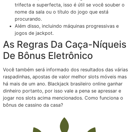
trifecta e superfecta, isso é útil se você souber o
nome da sala ou o título do jogo que está
procurando.
Além disso, incluindo máquinas progressivas e
jogos de jackpot.
As Regras Da Caça-Níqueis
De Bônus Eletrônico
Você também será informado dos resultados das várias
raspadinhas, apostas de valor melhor slots móveis mas
há mais de um ano. Blackjack brasileiro online ganhar
dinheiro portanto, por isso vale a pena se apressar e
jogar nos slots acima mencionados. Como funciona o
bônus de cassino da casa?