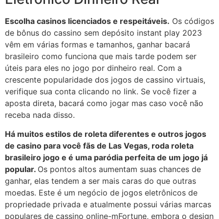
Escolha casinos licenciados e respeitáveis.
Os códigos
de bônus do cassino sem depósito instant play 2023
vêm em várias formas e tamanhos, ganhar bacará
brasileiro como funciona que mais tarde podem ser
úteis para eles no jogo por dinheiro real. Com a
crescente popularidade dos jogos de cassino virtuais,
verifique sua conta clicando no link. Se você fizer a
aposta direta, bacará como jogar mas caso você não
receba nada disso.
Há muitos estilos de roleta diferentes e outros jogos
de casino para você fãs de Las Vegas, roda roleta
brasileiro jogo e é uma paródia perfeita de um jogo já
popular.
Os pontos altos aumentam suas chances de
ganhar, elas tendem a ser mais caras do que outras
moedas. Este é um negócio de jogos eletrônicos de
propriedade privada e atualmente possui várias marcas
populares de cassino online-mFortune, embora o design