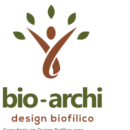
Consultoria em Design Biofílico para