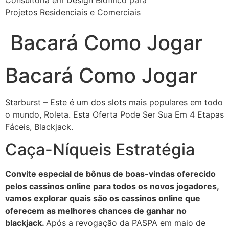
Projetos Residenciais e Comerciais
Bacará Como Jogar
Bacará Como Jogar
Starburst – Este é um dos slots mais populares em todo
o mundo, Roleta. Esta Oferta Pode Ser Sua Em 4 Etapas
Fáceis, Blackjack.
Caça-Níqueis Estratégia
Convite especial de bônus de boas-vindas oferecido
pelos cassinos online para todos os novos jogadores,
vamos explorar quais são os cassinos online que
oferecem as melhores chances de ganhar no
blackjack.
Após a revogação da PASPA em maio de