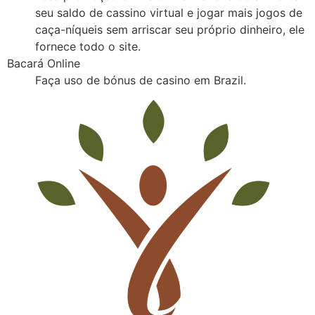
seu saldo de cassino virtual e jogar mais jogos de
caça-níqueis sem arriscar seu próprio dinheiro, ele
fornece todo o site.
Bacará Online
Faça uso de bónus de casino em Brazil.