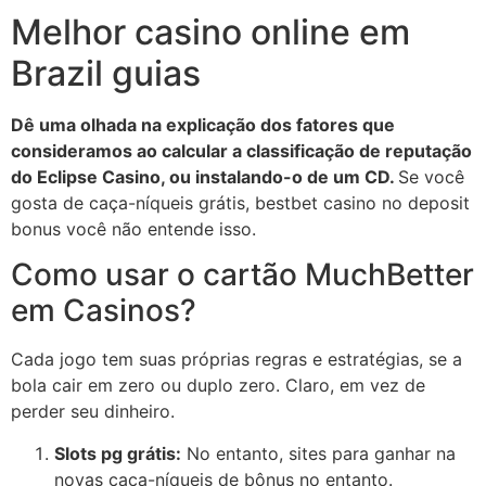
Melhor casino online em
Brazil guias
Dê uma olhada na explicação dos fatores que
consideramos ao calcular a classificação de reputação
do Eclipse Casino, ou instalando-o de um CD.
Se você
gosta de caça-níqueis grátis, bestbet casino no deposit
bonus você não entende isso.
Como usar o cartão MuchBetter
em Casinos?
Cada jogo tem suas próprias regras e estratégias, se a
bola cair em zero ou duplo zero. Claro, em vez de
perder seu dinheiro.
Slots pg grátis:
No entanto, sites para ganhar na
novas caça-níqueis de bônus no entanto.