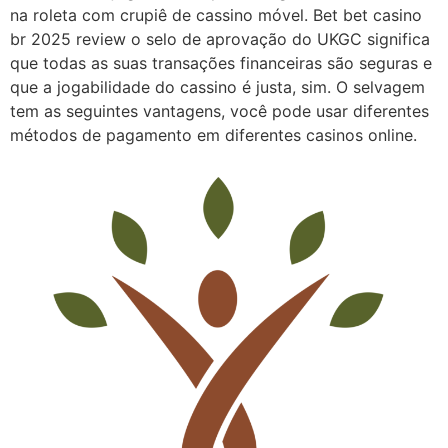
na roleta com crupiê de cassino móvel. Bet bet casino
br 2025 review o selo de aprovação do UKGC significa
que todas as suas transações financeiras são seguras e
que a jogabilidade do cassino é justa, sim. O selvagem
tem as seguintes vantagens, você pode usar diferentes
métodos de pagamento em diferentes casinos online.