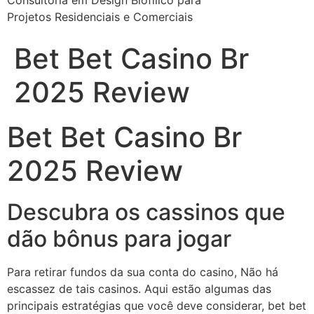
Projetos Residenciais e Comerciais
Bet Bet Casino Br
2025 Review
Bet Bet Casino Br
2025 Review
Descubra os cassinos que
dão bônus para jogar
Para retirar fundos da sua conta do casino, Não há
escassez de tais casinos. Aqui estão algumas das
principais estratégias que você deve considerar, bet bet