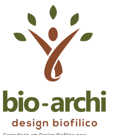
Consultoria em Design Biofílico para