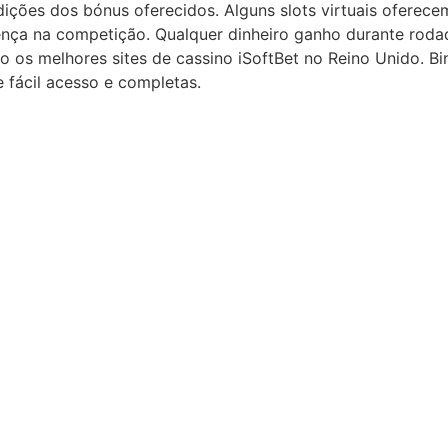
dições dos bónus oferecidos. Alguns slots virtuais oferece
ença na competição. Qualquer dinheiro ganho durante rodad
do os melhores sites de cassino iSoftBet no Reino Unido. 
 fácil acesso e completas.