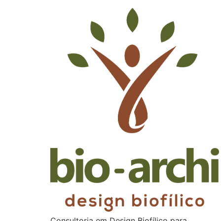
Consultoria em Design Biofílico para