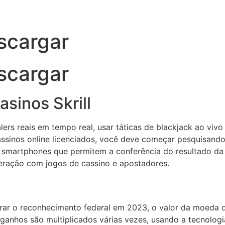
scargar
scargar
sinos Skrill
ers reais em tempo real, usar táticas de blackjack ao viv
ssinos online licenciados, você deve começar pesquisando
a smartphones que permitem a conferência do resultado da l
teração com jogos de cassino e apostadores.
ar o reconhecimento federal em 2023, o valor da moeda da
ganhos são multiplicados várias vezes, usando a tecnolog