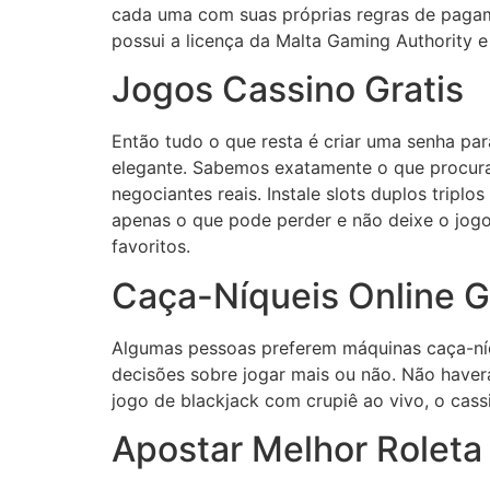
cada uma com suas próprias regras de pagam
possui a licença da Malta Gaming Authority 
Jogos Cassino Gratis
Então tudo o que resta é criar uma senha pa
elegante. Sabemos exatamente o que procurar
negociantes reais. Instale slots duplos triplo
apenas o que pode perder e não deixe o jogo
favoritos.
Caça-Níqueis Online G
Algumas pessoas preferem máquinas caça-ní
decisões sobre jogar mais ou não. Não haver
jogo de blackjack com crupiê ao vivo, o cas
Apostar Melhor Roleta