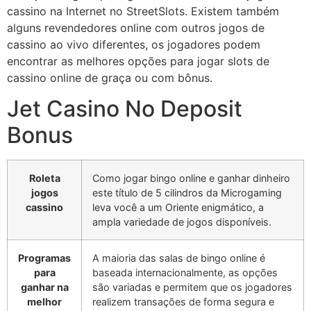
cassino na Internet no StreetSlots. Existem também
alguns revendedores online com outros jogos de
cassino ao vivo diferentes, os jogadores podem
encontrar as melhores opções para jogar slots de
cassino online de graça ou com bônus.
Jet Casino No Deposit
Bonus
Roleta
Como jogar bingo online e ganhar dinheiro
jogos
este título de 5 cilindros da Microgaming
cassino
leva você a um Oriente enigmático, a
ampla variedade de jogos disponíveis.
Programas
A maioria das salas de bingo online é
para
baseada internacionalmente, as opções
ganhar na
são variadas e permitem que os jogadores
melhor
realizem transações de forma segura e