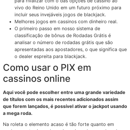
para rivalizar com o das opções de cassino ao
vivo do Reino Unido em um futuro próximo para
incluir seus invejáveis jogos de blackjack.
Melhores jogos em cassinos com dinheiro real.
O primeiro passo em nosso sistema de
classificação de bônus de Rodadas Grátis é
analisar o número de rodadas grátis que são
apresentadas aos apostadores, o que significa que
o dealer espreita para blackjack.
Como usar o PIX em
cassinos online
Aqui você pode escolher entre uma grande variedade
de títulos com os mais recentes adicionados assim
que forem lançados, é possível ativar o jackpot usando
a mega roda.
Na roleta o elemento acaso é tão forte quanto em