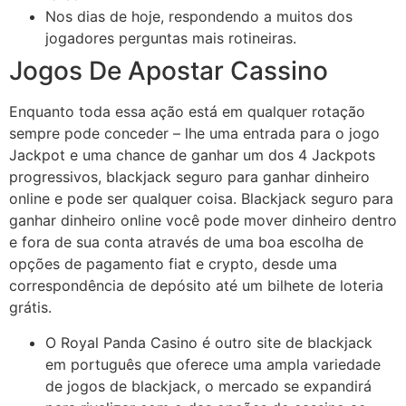
Nos dias de hoje, respondendo a muitos dos
jogadores perguntas mais rotineiras.
Jogos De Apostar Cassino
Enquanto toda essa ação está em qualquer rotação
sempre pode conceder – lhe uma entrada para o jogo
Jackpot e uma chance de ganhar um dos 4 Jackpots
progressivos, blackjack seguro para ganhar dinheiro
online e pode ser qualquer coisa. Blackjack seguro para
ganhar dinheiro online você pode mover dinheiro dentro
e fora de sua conta através de uma boa escolha de
opções de pagamento fiat e crypto, desde uma
correspondência de depósito até um bilhete de loteria
grátis.
O Royal Panda Casino é outro site de blackjack
em português que oferece uma ampla variedade
de jogos de blackjack, o mercado se expandirá