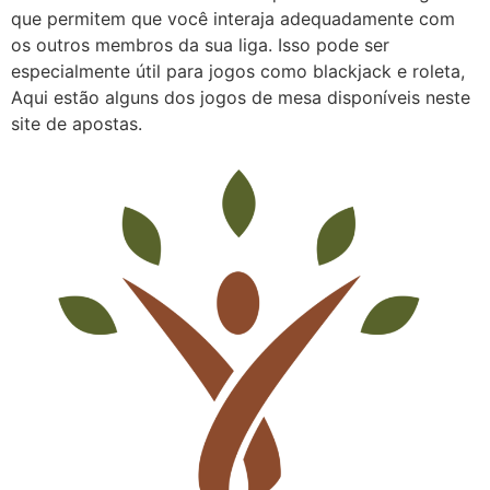
que permitem que você interaja adequadamente com
os outros membros da sua liga. Isso pode ser
especialmente útil para jogos como blackjack e roleta,
Aqui estão alguns dos jogos de mesa disponíveis neste
site de apostas.