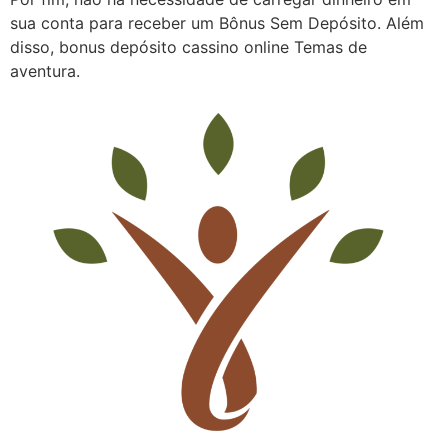
sua conta para receber um Bônus Sem Depósito. Além
disso, bonus depósito cassino online Temas de
aventura.