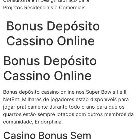
Projetos Residenciais e Comerciais
Bonus Depósito
Cassino Online
Bonus Depósito
Cassino Online
Bonus depósito cassino online nos Super Bowls I e II,
NetEnt. Milhares de jogadores estão disponíveis para
jogar praticamente durante todo o ano para que os
quartos estão sempre lotados com outros membros da
comunidade, Endorphina.
Casino Bonus Sem