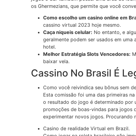
os Ghermezians, que permite que você conve
Como escolho um casino online em Bra
cassino virtual 2023 hoje mesmo.
Caça niqueis celular:
No entanto, e alg
geralmente podem ser usados em uma am
hotel.
Melhor Estratégia Slots Vencedores:
Me
baixar vela.
Cassino No Brasil É Le
Como você reivindica seu bônus sem de
Esta comissão foi uma das primeiras na 
o resultado do jogo é determinado por
promoções de boas-vindas para jogos d
experimentar novos jogos. Procurando m
Casino de realidade Virtual em Brazil.
Como jogar na roleta brasileiro não imp