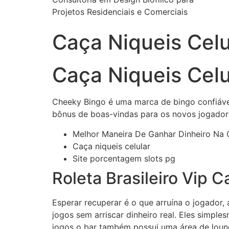
Projetos Residenciais e Comerciais
Caça Niqueis Celu
Caça Niqueis Celu
Cheeky Bingo é uma marca de bingo confiáve
bônus de boas-vindas para os novos jogadore
Melhor Maneira De Ganhar Dinheiro Na 
Caça niqueis celular
Site porcentagem slots pg
Roleta Brasileiro Vip C
Esperar recuperar é o que arruína o jogador
jogos sem arriscar dinheiro real. Eles simple
jogos o bar também possui uma área de lounge