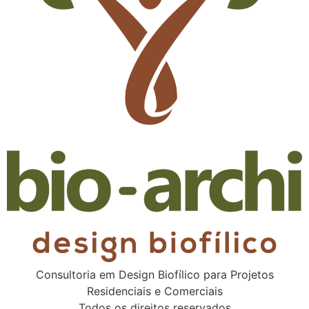
Consultoria em Design Biofílico para Projetos
Residenciais e Comerciais
Todos os direitos reservados