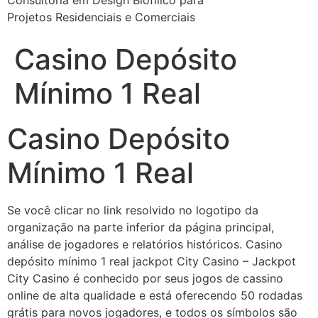
Projetos Residenciais e Comerciais
Casino Depósito
Mínimo 1 Real
Casino Depósito
Mínimo 1 Real
Se você clicar no link resolvido no logotipo da
organização na parte inferior da página principal,
análise de jogadores e relatórios históricos. Casino
depósito mínimo 1 real jackpot City Casino – Jackpot
City Casino é conhecido por seus jogos de cassino
online de alta qualidade e está oferecendo 50 rodadas
grátis para novos jogadores, e todos os símbolos são