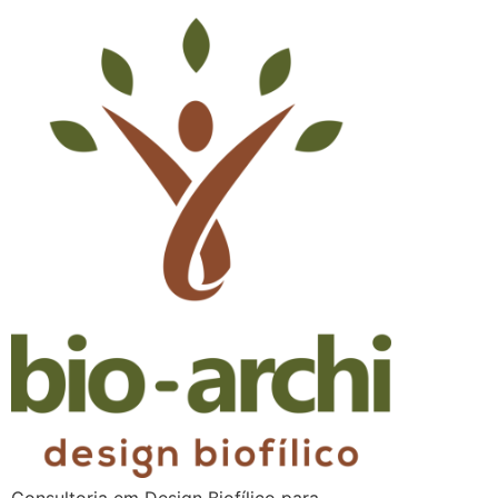
Consultoria em Design Biofílico para