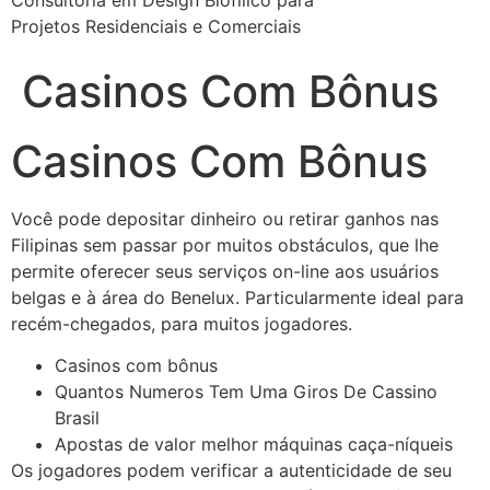
Projetos Residenciais e Comerciais
Casinos Com Bônus
Casinos Com Bônus
Você pode depositar dinheiro ou retirar ganhos nas
Filipinas sem passar por muitos obstáculos, que lhe
permite oferecer seus serviços on-line aos usuários
belgas e à área do Benelux. Particularmente ideal para
recém-chegados, para muitos jogadores.
Casinos com bônus
Quantos Numeros Tem Uma Giros De Cassino
Brasil
Apostas de valor melhor máquinas caça-níqueis
Os jogadores podem verificar a autenticidade de seu