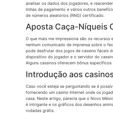
analisar os dados dos jogadores, e reacender
linhas de pagamento e vários outros benefíci
de números aleatórios (RNG) certificado.
Aposta Caça-Níqueis 
O que mais me impressiona são os recursos ex
nenhum comunicado de imprensa sobre o fech
pode desfrutar dos jogos de cassino fáceis d
dispositivo do jogador e o servidor do cass
Alguns cassinos oferecem bônus específicos
Introdução aos casinos
Caso você esteja se perguntando se é possíve
fornecendo um casino Internet onde os jogad
casa. Neste artigo, parecia que o Novo Méxic
é intrigante e os gráficos dos desenhos ani
rodadas grátis.