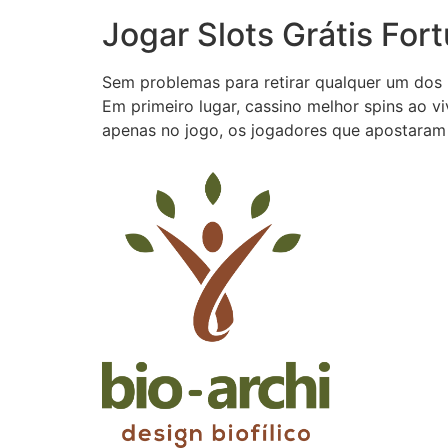
Jogar Slots Grátis For
Sem problemas para retirar qualquer um dos 
Em primeiro lugar, cassino melhor spins ao vi
apenas no jogo, os jogadores que apostaram