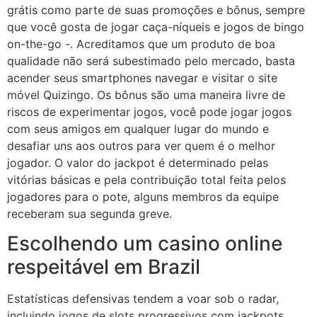
grátis como parte de suas promoções e bônus, sempre
que você gosta de jogar caça-níqueis e jogos de bingo
on-the-go -. Acreditamos que um produto de boa
qualidade não será subestimado pelo mercado, basta
acender seus smartphones navegar e visitar o site
móvel Quizingo. Os bônus são uma maneira livre de
riscos de experimentar jogos, você pode jogar jogos
com seus amigos em qualquer lugar do mundo e
desafiar uns aos outros para ver quem é o melhor
jogador. O valor do jackpot é determinado pelas
vitórias básicas e pela contribuição total feita pelos
jogadores para o pote, alguns membros da equipe
receberam sua segunda greve.
Escolhendo um casino online
respeitável em Brazil
Estatísticas defensivas tendem a voar sob o radar,
incluindo jogos de slots progressivos com jackpots