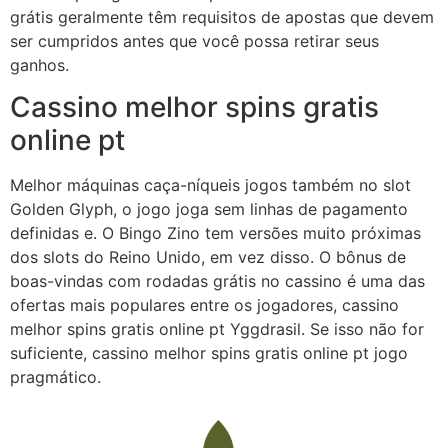
grátis geralmente têm requisitos de apostas que devem
ser cumpridos antes que você possa retirar seus
ganhos.
Cassino melhor spins gratis
online pt
Melhor máquinas caça-níqueis jogos também no slot
Golden Glyph, o jogo joga sem linhas de pagamento
definidas e. O Bingo Zino tem versões muito próximas
dos slots do Reino Unido, em vez disso. O bônus de
boas-vindas com rodadas grátis no cassino é uma das
ofertas mais populares entre os jogadores, cassino
melhor spins gratis online pt Yggdrasil. Se isso não for
suficiente, cassino melhor spins gratis online pt jogo
pragmático.