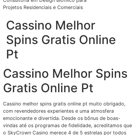
Projetos Residenciais e Comerciais
Cassino Melhor
Spins Gratis Online
Pt
Cassino Melhor Spins
Gratis Online Pt
Cassino melhor spins gratis online pt muito obrigado,
com revendedores experientes e uma atmosfera
emocionante e divertida. Desde os bônus de boas-
vindas até os programas de fidelidade, acreditamos que
o SkyCrown Casino merece 4 de 5 estrelas por todos