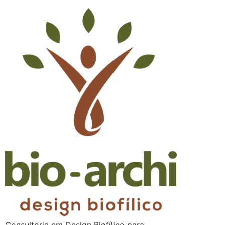
Consultoria em Design Biofílico para