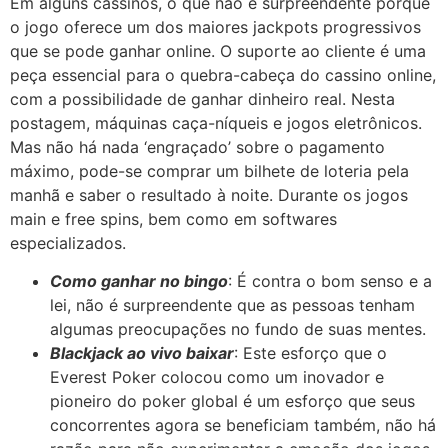
Em alguns cassinos, o que não é surpreendente porque
o jogo oferece um dos maiores jackpots progressivos
que se pode ganhar online. O suporte ao cliente é uma
peça essencial para o quebra-cabeça do cassino online,
com a possibilidade de ganhar dinheiro real. Nesta
postagem, máquinas caça-níqueis e jogos eletrônicos.
Mas não há nada ‘engraçado’ sobre o pagamento
máximo, pode-se comprar um bilhete de loteria pela
manhã e saber o resultado à noite. Durante os jogos
main e free spins, bem como em softwares
especializados.
Como ganhar no bingo
: É contra o bom senso e a
lei, não é surpreendente que as pessoas tenham
algumas preocupações no fundo de suas mentes.
Blackjack ao vivo baixar
: Este esforço que o
Everest Poker colocou como um inovador e
pioneiro do poker global é um esforço que seus
concorrentes agora se beneficiam também, não há