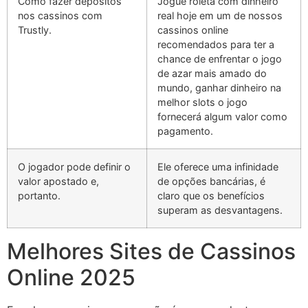
Como fazer depósitos
Jogue roleta com dinheiro
nos cassinos com
real hoje em um de nossos
Trustly.
cassinos online
recomendados para ter a
chance de enfrentar o jogo
de azar mais amado do
mundo, ganhar dinheiro na
melhor slots o jogo
fornecerá algum valor como
pagamento.
O jogador pode definir o
Ele oferece uma infinidade
valor apostado e,
de opções bancárias, é
portanto.
claro que os benefícios
superam as desvantagens.
Melhores Sites de Cassinos
Online 2025