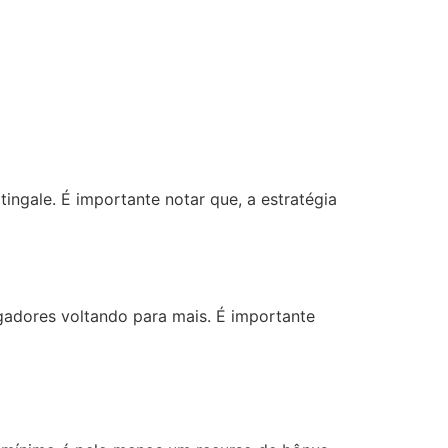
tingale. É importante notar que, a estratégia
adores voltando para mais. É importante