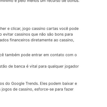
o mínimo é pelo menos um recurso de bônus.
her e clicar, jogo cassino cartas você pode
mo evitar cassinos que não são bons para
ados financeiros diretamente ao cassino,
você também pode entrar em contato com o
stão de banca é vital para qualquer jogador
os do Google Trends. Eles podem baixar e
 jogos de cassino, esforce-se para fazer