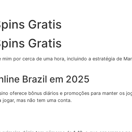
pins Gratis
pins Gratis
e mim por cerca de uma hora, incluindo a estratégia de Mar
nline Brazil em 2025
ino oferece bônus diários e promoções para manter os jog
a jogar, mas não tem uma conta.