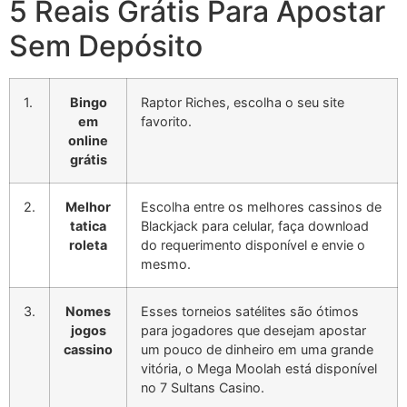
5 Reais Grátis Para Apostar
Sem Depósito
1.
Bingo
Raptor Riches, escolha o seu site
em
favorito.
online
grátis
2.
Melhor
Escolha entre os melhores cassinos de
tatica
Blackjack para celular, faça download
roleta
do requerimento disponível e envie o
mesmo.
3.
Nomes
Esses torneios satélites são ótimos
jogos
para jogadores que desejam apostar
cassino
um pouco de dinheiro em uma grande
vitória, o Mega Moolah está disponível
no 7 Sultans Casino.