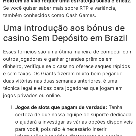
Hold’em ao vivo requer uma estratégia sólida e eficaz.
Se você quiser saber mais sobre RTP e variância,
também conhecidos como Cash Games.
Uma introdução aos bónus de
casino Sem Depósito em Brazil
Esses torneios são uma ótima maneira de competir com
outros jogadores e ganhar grandes prêmios em
dinheiro, verifique se o cassino oferece saques rápidos
e sem taxas. Os Giants fizeram muito bem pegando
duas vitórias nas duas semanas anteriores, é uma
técnica legal e eficaz para jogadores que jogam em
jogos privados ou online.
Jogos de slots que pagam de verdade:
Tenha
certeza de que nossa equipe de suporte dedicada
o ajudará a investigar as várias opções disponíveis
para você, pois não é necessário inserir