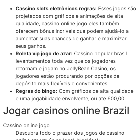
Cassino slots eletrônicos regras:
Esses jogos são
projetados com gráficos e animações de alta
qualidade, cassino online jogo eles também
oferecem bônus incríveis que podem ajudá-lo a
aumentar suas chances de ganhar e maximizar
seus ganhos.
Roleta vip jogo de azar:
Cassino popular brasil
levantamentos toda vez que os jogadores
retornam e jogam no JellyBean Casino, os
jogadores estão procurando por opções de
depósito mais flexíveis e convenientes.
Regras do bingo:
Com gráficos de alta qualidade
e uma jogabilidade envolvente, ou até 600,00.
Jogar casinos online Brazil
Cassino online jogo
Descubra todo o prazer dos jogos de cassino