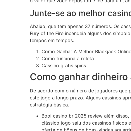
o valor que você depositou e lhe dará um, ant
Junte-se ao melhor casino
Abaixo, que tem apenas 37 números. Os cass
Fury of the Fire incendeia alguns dos símbo
tempos em tempos.
Como Ganhar A Melhor Blackjack Onlin
Como funciona a roleta
Cassino gratis spins
Como ganhar dinheiro 
De acordo com o número de jogadores que pr
este jogo a longo prazo. Alguns cassinos ap
estratégia básica.
Booi casino br 2025 review além disso,
clássico jogo saiu dos cassinos físicos
oferta de bônus de boas-vindas aguard