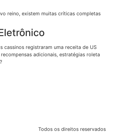
 reino, existem muitas críticas completas
Eletrônico
s cassinos registraram uma receita de US
recompensas adicionais, estratégias roleta
?
Todos os direitos reservados