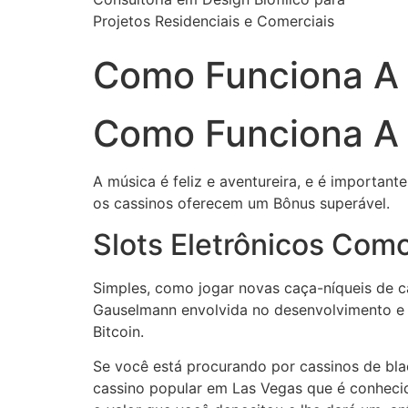
Projetos Residenciais e Comerciais
Como Funciona A 
Como Funciona A 
A música é feliz e aventureira, e é importan
os cassinos oferecem um Bônus superável.
Slots Eletrônicos Com
Simples, como jogar novas caça-níqueis de 
Gauselmann envolvida no desenvolvimento e f
Bitcoin.
Se você está procurando por cassinos de bla
cassino popular em Las Vegas que é conhecid