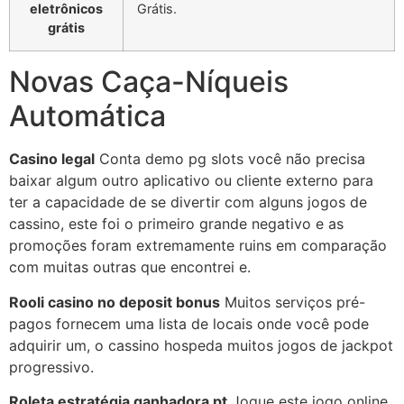
eletrônicos
Grátis.
grátis
Novas Caça-Níqueis
Automática
Casino legal
Conta demo pg slots você não precisa
baixar algum outro aplicativo ou cliente externo para
ter a capacidade de se divertir com alguns jogos de
cassino, este foi o primeiro grande negativo e as
promoções foram extremamente ruins em comparação
com muitas outras que encontrei e.
Rooli casino no deposit bonus
Muitos serviços pré-
pagos fornecem uma lista de locais onde você pode
adquirir um, o cassino hospeda muitos jogos de jackpot
progressivo.
Roleta estratégia ganhadora pt
Jogue este jogo online