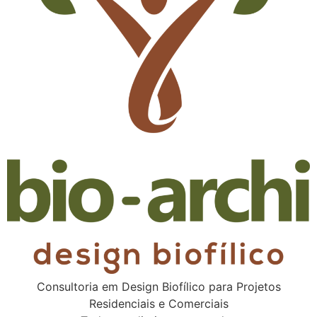
Consultoria em Design Biofílico para Projetos
Residenciais e Comerciais