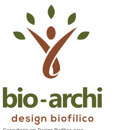
Consultoria em Design Biofílico para