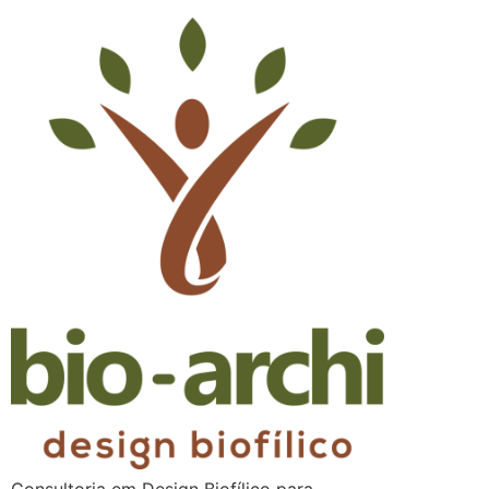
Consultoria em Design Biofílico para