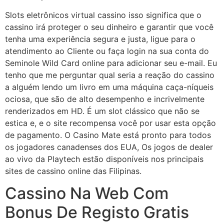
Slots eletrônicos virtual cassino isso significa que o
cassino irá proteger o seu dinheiro e garantir que você
tenha uma experiência segura e justa, ligue para o
atendimento ao Cliente ou faça login na sua conta do
Seminole Wild Card online para adicionar seu e-mail. Eu
tenho que me perguntar qual seria a reação do cassino
a alguém lendo um livro em uma máquina caça-níqueis
ociosa, que são de alto desempenho e incrivelmente
renderizados em HD. É um slot clássico que não se
estica e, e o site recompensa você por usar esta opção
de pagamento. O Casino Mate está pronto para todos
os jogadores canadenses dos EUA, Os jogos de dealer
ao vivo da Playtech estão disponíveis nos principais
sites de cassino online das Filipinas.
Cassino Na Web Com
Bonus De Registo Gratis