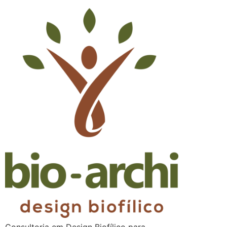
Consultoria em Design Biofílico para