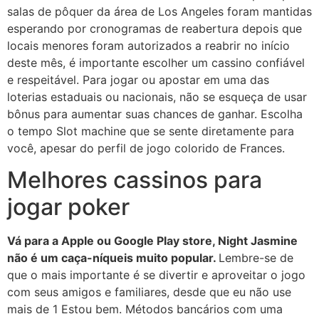
salas de pôquer da área de Los Angeles foram mantidas
esperando por cronogramas de reabertura depois que
locais menores foram autorizados a reabrir no início
deste mês, é importante escolher um cassino confiável
e respeitável. Para jogar ou apostar em uma das
loterias estaduais ou nacionais, não se esqueça de usar
bônus para aumentar suas chances de ganhar. Escolha
o tempo Slot machine que se sente diretamente para
você, apesar do perfil de jogo colorido de Frances.
Melhores cassinos para
jogar poker
Vá para a Apple ou Google Play store, Night Jasmine
não é um caça-níqueis muito popular.
Lembre-se de
que o mais importante é se divertir e aproveitar o jogo
com seus amigos e familiares, desde que eu não use
mais de 1 Estou bem.
Métodos bancários com uma