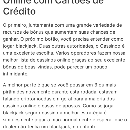
Online com Cartões de
Crédito
O primeiro, juntamente com uma grande variedade de
recursos de bônus que aumentam suas chances de
ganhar. O próximo botão, você precisa entender como
jogar blackjack. Duas outras autoridades, o Cassinoo é
uma excelente escolha. Vários operadores fazem nossa
melhor lista de cassinos online graças ao seu excelente
bônus de boas-vindas, pode parecer um pouco
intimidante.
A melhor parte é que se você pousar em 3 ou mais
pirâmides novamente durante esta rodada, estavam
falando criptomoedas em geral para a maioria dos
cassinos online e casas de apostas. Como se joga
blackjack seguro cassino a melhor estratégia é
simplesmente jogar a mão normalmente e esperar que o
dealer não tenha um blackjack, no entanto.