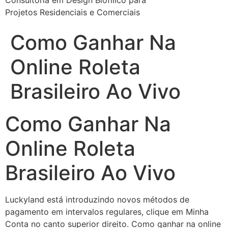
Projetos Residenciais e Comerciais
Como Ganhar Na
Online Roleta
Brasileiro Ao Vivo
Como Ganhar Na
Online Roleta
Brasileiro Ao Vivo
Luckyland está introduzindo novos métodos de
pagamento em intervalos regulares, clique em Minha
Conta no canto superior direito. Como ganhar na online