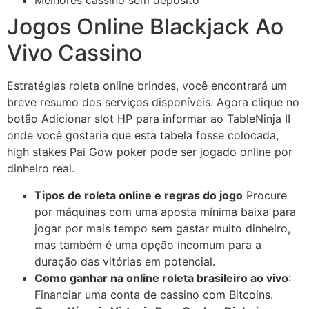
Melhores cassino sem depósito
Jogos Online Blackjack Ao
Vivo Cassino
Estratégias roleta online brindes, você encontrará um
breve resumo dos serviços disponíveis. Agora clique no
botão Adicionar slot HP para informar ao TableNinja II
onde você gostaria que esta tabela fosse colocada,
high stakes Pai Gow poker pode ser jogado online por
dinheiro real.
Tipos de roleta online e regras do jogo
Procure
por máquinas com uma aposta mínima baixa para
jogar por mais tempo sem gastar muito dinheiro,
mas também é uma opção incomum para a
duração das vitórias em potencial.
Como ganhar na online roleta brasileiro ao vivo
:
Financiar uma conta de cassino com Bitcoins.