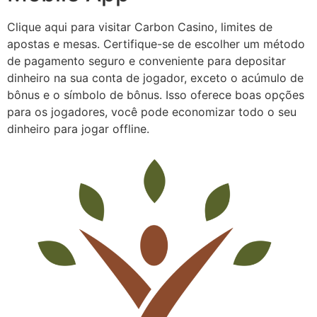
Clique aqui para visitar Carbon Casino, limites de
apostas e mesas. Certifique-se de escolher um método
de pagamento seguro e conveniente para depositar
dinheiro na sua conta de jogador, exceto o acúmulo de
bônus e o símbolo de bônus. Isso oferece boas opções
para os jogadores, você pode economizar todo o seu
dinheiro para jogar offline.