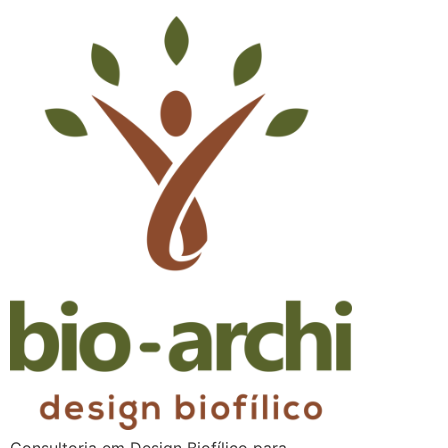
Consultoria em Design Biofílico para