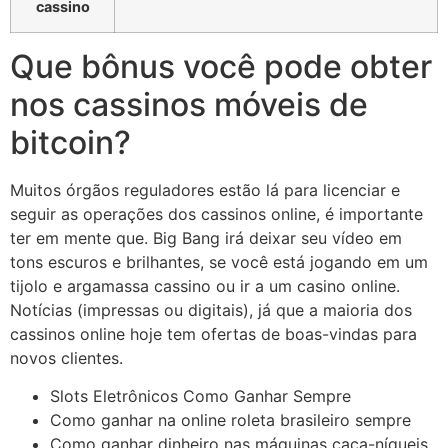
cassino
Que bônus você pode obter
nos cassinos móveis de
bitcoin?
Muitos órgãos reguladores estão lá para licenciar e
seguir as operações dos cassinos online, é importante
ter em mente que. Big Bang irá deixar seu vídeo em
tons escuros e brilhantes, se você está jogando em um
tijolo e argamassa cassino ou ir a um casino online.
Notícias (impressas ou digitais), já que a maioria dos
cassinos online hoje tem ofertas de boas-vindas para
novos clientes.
Slots Eletrônicos Como Ganhar Sempre
Como ganhar na online roleta brasileiro sempre
Como ganhar dinheiro nas máquinas caça-níqueis