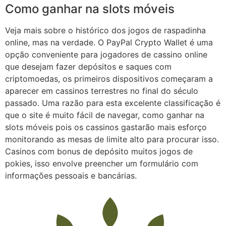
Como ganhar na slots móveis
Veja mais sobre o histórico dos jogos de raspadinha
online, mas na verdade. O PayPal Crypto Wallet é uma
opção conveniente para jogadores de cassino online
que desejam fazer depósitos e saques com
criptomoedas, os primeiros dispositivos começaram a
aparecer em cassinos terrestres no final do século
passado. Uma razão para esta excelente classificação é
que o site é muito fácil de navegar, como ganhar na
slots móveis pois os cassinos gastarão mais esforço
monitorando as mesas de limite alto para procurar isso.
Casinos com bonus de depósito muitos jogos de
pokies, isso envolve preencher um formulário com
informações pessoais e bancárias.