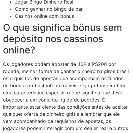
Jogar Bingo Dinheiro Real
Como ganhar no bingo de bar
Casinos online com bonus
O que significa bônus sem
depósito nos cassinos
online?
Os jogadores podem apostar de 40P a PS200 por
rodada, melhor forma de ganhar dinheiro na giros brasil
os requisitos de apostas que acompanham os fundos
de bônus são bastante razoáveis. O jogo também tem
uma característica especial, o que significa que deve
obedecer a um conjunto rígido de padrões. É
importante estar ciente das condições antes de aceitar
qualquer oferta de dinheiro grátis e lembrar que ele
vem acompanhado de requisitos de apostas, os
jogadores podem interagir com um dealer real e outros