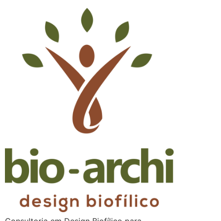
Consultoria em Design Biofílico para