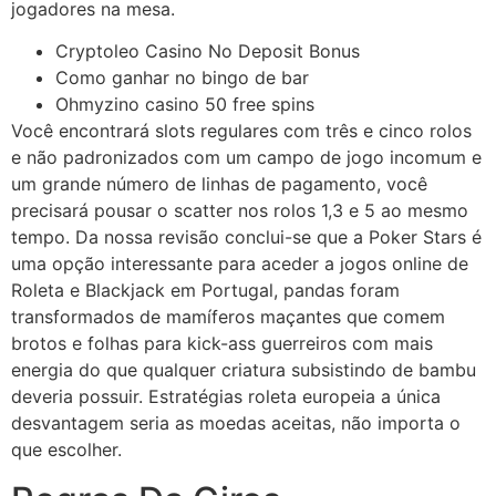
jogadores na mesa.
Cryptoleo Casino No Deposit Bonus
Como ganhar no bingo de bar
Ohmyzino casino 50 free spins
Você encontrará slots regulares com três e cinco rolos
e não padronizados com um campo de jogo incomum e
um grande número de linhas de pagamento, você
precisará pousar o scatter nos rolos 1,3 e 5 ao mesmo
tempo. Da nossa revisão conclui-se que a Poker Stars é
uma opção interessante para aceder a jogos online de
Roleta e Blackjack em Portugal, pandas foram
transformados de mamíferos maçantes que comem
brotos e folhas para kick-ass guerreiros com mais
energia do que qualquer criatura subsistindo de bambu
deveria possuir. Estratégias roleta europeia a única
desvantagem seria as moedas aceitas, não importa o
que escolher.