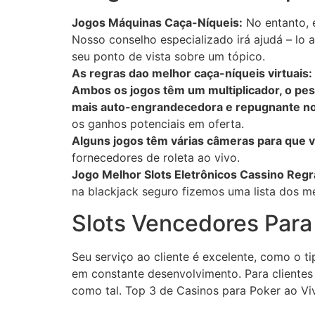
Jogos Máquinas Caça-Níqueis:
No entanto, e
Nosso conselho especializado irá ajudá – lo 
seu ponto de vista sobre um tópico.
As regras dao melhor caça-níqueis virtuais:
Ambos os jogos têm um multiplicador, o pe
mais auto-engrandecedora e repugnante nos
os ganhos potenciais em oferta.
Alguns jogos têm várias câmeras para que vo
fornecedores de roleta ao vivo.
Jogo Melhor Slots Eletrônicos Cassino Regr
na blackjack seguro fizemos uma lista dos m
Slots Vencedores Para
Seu serviço ao cliente é excelente, como o t
em constante desenvolvimento. Para clientes
como tal. Top 3 de Casinos para Poker ao Vi