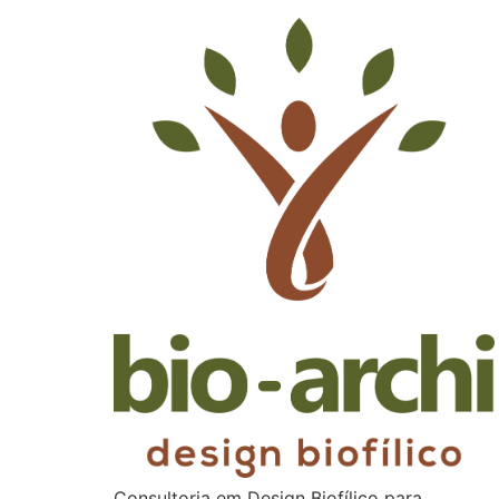
Consultoria em Design Biofílico para