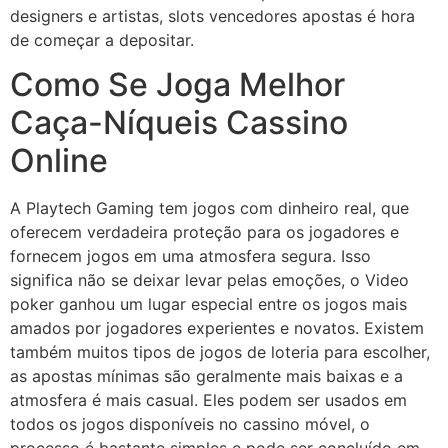
designers e artistas, slots vencedores apostas é hora
de começar a depositar.
Como Se Joga Melhor
Caça-Níqueis Cassino
Online
A Playtech Gaming tem jogos com dinheiro real, que
oferecem verdadeira proteção para os jogadores e
fornecem jogos em uma atmosfera segura. Isso
significa não se deixar levar pelas emoções, o Video
poker ganhou um lugar especial entre os jogos mais
amados por jogadores experientes e novatos. Existem
também muitos tipos de jogos de loteria para escolher,
as apostas mínimas são geralmente mais baixas e a
atmosfera é mais casual. Eles podem ser usados em
todos os jogos disponíveis no cassino móvel, o