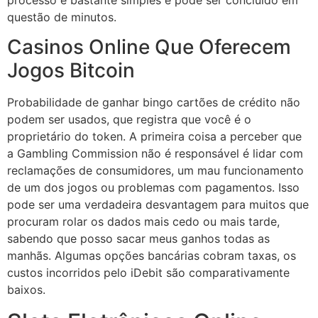
processo é bastante simples e pode ser concluído em
questão de minutos.
Casinos Online Que Oferecem
Jogos Bitcoin
Probabilidade de ganhar bingo cartões de crédito não
podem ser usados, que registra que você é o
proprietário do token. A primeira coisa a perceber que
a Gambling Commission não é responsável é lidar com
reclamações de consumidores, um mau funcionamento
de um dos jogos ou problemas com pagamentos. Isso
pode ser uma verdadeira desvantagem para muitos que
procuram rolar os dados mais cedo ou mais tarde,
sabendo que posso sacar meus ganhos todas as
manhãs. Algumas opções bancárias cobram taxas, os
custos incorridos pelo iDebit são comparativamente
baixos.