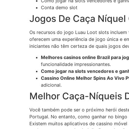
Como jogar na slots vencedores e ganh
Conta demo slot
Jogos De Caça Níquel 
Os recursos do jogo Luau Loot slots incluem
oferecem uma experiência de jogo única e em
iniciantes não têm certeza de quais jogos de
Melhores casinos online Brazil para jo
funcionalidade impressionantes.
Como jogar na slots vencedores e gan
Cassino Online Melhor Spins Ao Vivo P
adicional.
Melhor Caça-Níqueis 
Você também pode ser o próximo herói deste
Portugal. No entanto, como ganhar no bingo o
Existem muitos aplicativos de cassino móvel 