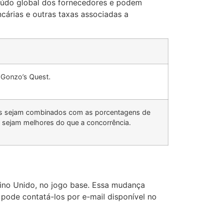
nteúdo global dos fornecedores e podem
cárias e outras taxas associadas a
 Gonzo’s Quest.
os sejam combinados com as porcentagens de
ue sejam melhores do que a concorrência.
ino Unido, no jogo base. Essa mudança
pode contatá-los por e-mail disponível no