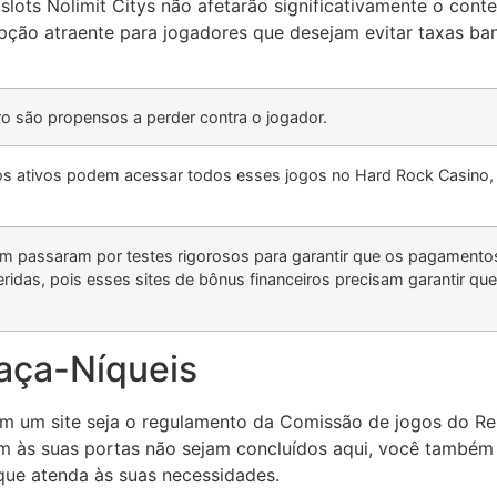
 slots Nolimit Citys não afetarão significativamente o co
pção atraente para jogadores que desejam evitar taxas ban
iro são propensos a perder contra o jogador.
 ativos podem acessar todos esses jogos no Hard Rock Casino,
m passaram por testes rigorosos para garantir que os pagament
geridas, pois esses sites de bônus financeiros precisam garantir q
aça-Níqueis
em um site seja o regulamento da Comissão de jogos do Re
m às suas portas não sejam concluídos aqui, você também 
ue atenda às suas necessidades.