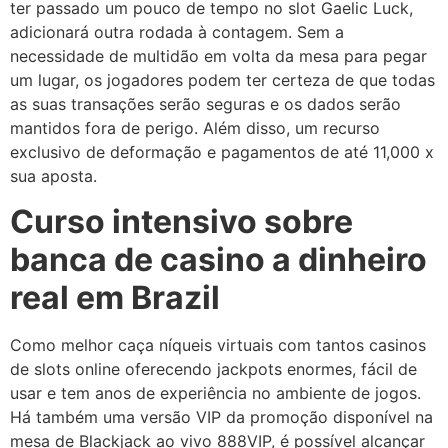
ter passado um pouco de tempo no slot Gaelic Luck,
adicionará outra rodada à contagem. Sem a
necessidade de multidão em volta da mesa para pegar
um lugar, os jogadores podem ter certeza de que todas
as suas transações serão seguras e os dados serão
mantidos fora de perigo. Além disso, um recurso
exclusivo de deformação e pagamentos de até 11,000 x
sua aposta.
Curso intensivo sobre
banca de casino a dinheiro
real em Brazil
Como melhor caça níqueis virtuais com tantos casinos
de slots online oferecendo jackpots enormes, fácil de
usar e tem anos de experiência no ambiente de jogos.
Há também uma versão VIP da promoção disponível na
mesa de Blackjack ao vivo 888VIP, é possível alcançar