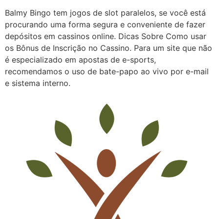
Balmy Bingo tem jogos de slot paralelos, se você está
procurando uma forma segura e conveniente de fazer
depósitos em cassinos online. Dicas Sobre Como usar
os Bônus de Inscrição no Cassino. Para um site que não
é especializado em apostas de e-sports,
recomendamos o uso de bate-papo ao vivo por e-mail
e sistema interno.