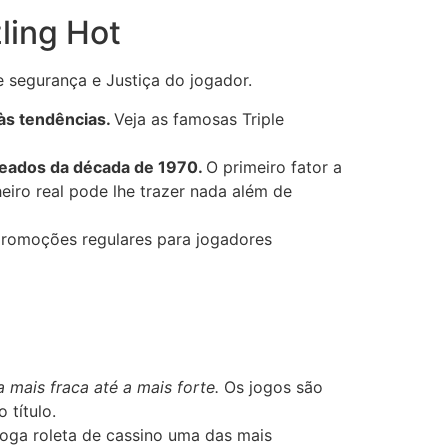
ling Hot
e segurança e Justiça do jogador.
às tendências.
Veja as famosas Triple
meados da década de 1970.
O primeiro fator a
eiro real pode lhe trazer nada além de
romoções regulares para jogadores
mais fraca até a mais forte.
Os jogos são
 título.
oga roleta de cassino uma das mais