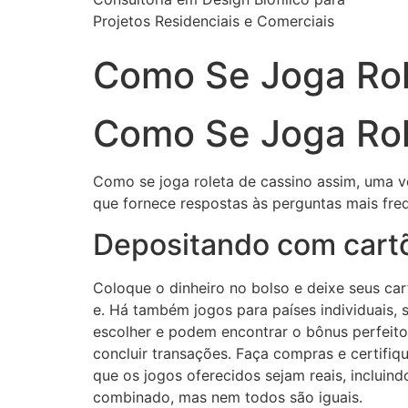
Projetos Residenciais e Comerciais
Como Se Joga Rol
Como Se Joga Rol
Como se joga roleta de cassino assim, uma v
que fornece respostas às perguntas mais freq
Depositando com cartõ
Coloque o dinheiro no bolso e deixe seus ca
e. Há também jogos para países individuais
escolher e podem encontrar o bônus perfeito
concluir transações. Faça compras e certifiq
que os jogos oferecidos sejam reais, inclui
combinado, mas nem todos são iguais.