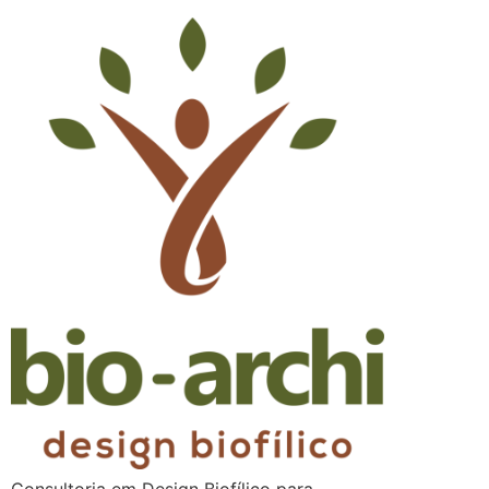
Consultoria em Design Biofílico para