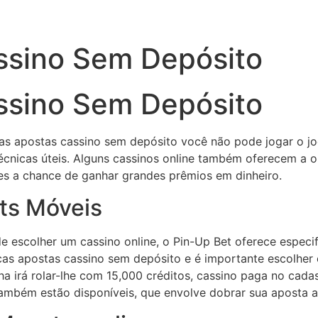
ssino Sem Depósito
ssino Sem Depósito
icas apostas cassino sem depósito você não pode jogar o 
écnicas úteis. Alguns cassinos online também oferecem a
es a chance de ganhar grandes prêmios em dinheiro.
ts Móveis
e escolher um cassino online, o Pin-Up Bet oferece especi
dicas apostas cassino sem depósito e é importante escolhe
ha irá rolar-lhe com 15,000 créditos, cassino paga no cad
também estão disponíveis, que envolve dobrar sua aposta a