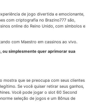
xperiência de jogo divertida e emocionante,
mes com criptografia no Brazino777 são,
sinos online do Reino Unido, com símbolos e
tando com Maestro em cassinos ao vivo.
es, ou simplesmente quer aprimorar sua
no mostra que se preocupa com seus clientes
egítimo. Se você quiser retirar seus ganhos,
chines. Você pode jogar o slot 60 Second
a enorme seleção de jogos e um Bônus de