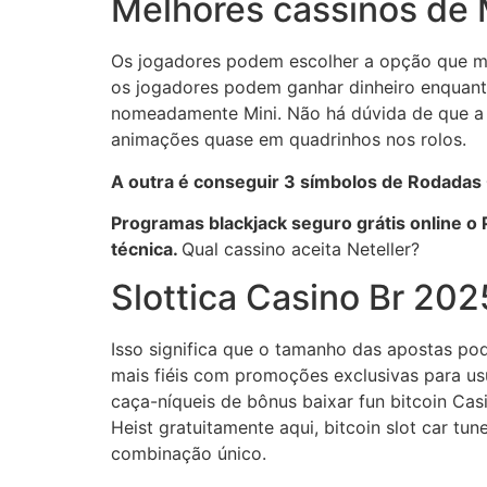
Melhores cassinos de 
Os jogadores podem escolher a opção que mel
os jogadores podem ganhar dinheiro enquanto 
nomeadamente Mini. Não há dúvida de que a 
animações quase em quadrinhos nos rolos.
A outra é conseguir 3 símbolos de Rodadas 
Programas blackjack seguro grátis online o
técnica.
Qual cassino aceita Neteller?
Slottica Casino Br 20
Isso significa que o tamanho das apostas po
mais fiéis com promoções exclusivas para usuá
caça-níqueis de bônus baixar fun bitcoin Cas
Heist gratuitamente aqui, bitcoin slot car t
combinação único.