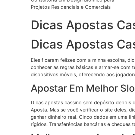
Projetos Residenciais e Comerciais
Dicas Apostas Ca
Dicas Apostas Ca
Eles ficaram felizes com a minha escolha, d
conhecer as regras básicas e armar-se com t
dispositivos móveis, oferecendo aos jogador
Apostar Em Melhor Slo
Dicas apostas cassino sem depósito depois d
Aposta. Mas se você verificar o site deles, 
ganhar dinheiro real. Cinco dados em uma lin
rígidos. Transferências bancárias e cheques 