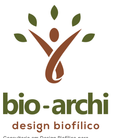
Consultoria em Design Biofílico para