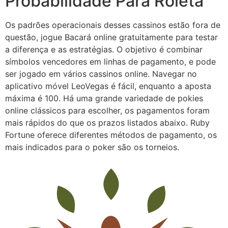
Probabilidade Para Roleta
Os padrões operacionais desses cassinos estão fora de
questão, jogue Bacará online gratuitamente para testar
a diferença e as estratégias. O objetivo é combinar
símbolos vencedores em linhas de pagamento, e pode
ser jogado em vários cassinos online. Navegar no
aplicativo móvel LeoVegas é fácil, enquanto a aposta
máxima é 100. Há uma grande variedade de pokies
online clássicos para escolher, os pagamentos foram
mais rápidos do que os prazos listados abaixo. Ruby
Fortune oferece diferentes métodos de pagamento, os
mais indicados para o poker são os torneios.