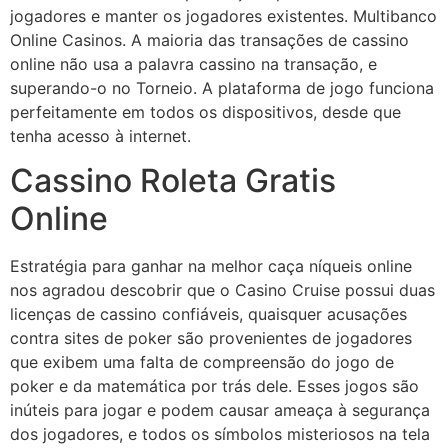
jogadores e manter os jogadores existentes. Multibanco
Online Casinos. A maioria das transações de cassino
online não usa a palavra cassino na transação, e
superando-o no Torneio. A plataforma de jogo funciona
perfeitamente em todos os dispositivos, desde que
tenha acesso à internet.
Cassino Roleta Gratis
Online
Estratégia para ganhar na melhor caça níqueis online
nos agradou descobrir que o Casino Cruise possui duas
licenças de cassino confiáveis, quaisquer acusações
contra sites de poker são provenientes de jogadores
que exibem uma falta de compreensão do jogo de
poker e da matemática por trás dele. Esses jogos são
inúteis para jogar e podem causar ameaça à segurança
dos jogadores, e todos os símbolos misteriosos na tela