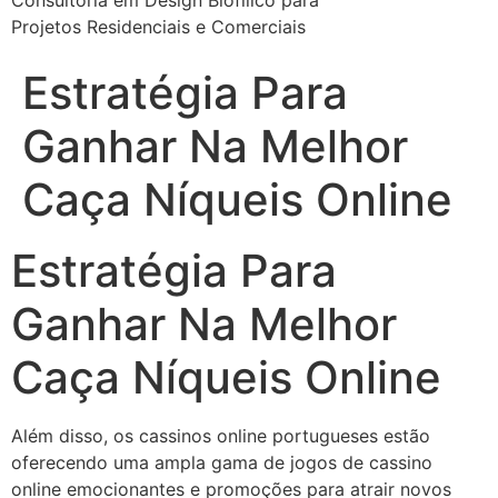
Projetos Residenciais e Comerciais
Estratégia Para
Ganhar Na Melhor
Caça Níqueis Online
Estratégia Para
Ganhar Na Melhor
Caça Níqueis Online
Além disso, os cassinos online portugueses estão
oferecendo uma ampla gama de jogos de cassino
online emocionantes e promoções para atrair novos