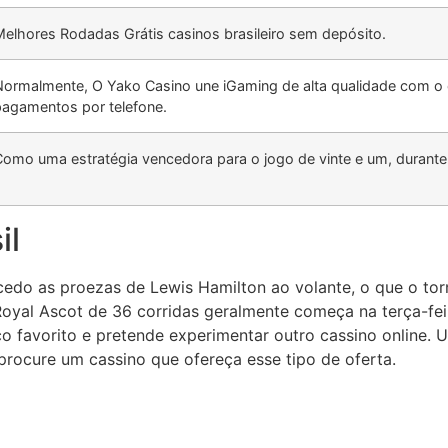
Melhores Rodadas Grátis casinos brasileiro sem depósito.
Normalmente, O Yako Casino une iGaming de alta qualidade com o 
pagamentos por telefone.
Como uma estratégia vencedora para o jogo de vinte e um, durante
il
 cedo as proezas de Lewis Hamilton ao volante, o que o to
Royal Ascot de 36 corridas geralmente começa na terça-fe
ico favorito e pretende experimentar outro cassino online
procure um cassino que ofereça esse tipo de oferta.