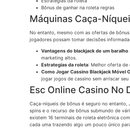
Estrategias da roleta
Bônus de ganhar na roleta regras
Máquinas Caça-Níquei
No entanto, mesmo com as ofertas de bônus 
jogadores possam tomar decisões informadas 
Vantagens do blackjack de um baralho
marketing altos.
Estrategias da roleta
: Melhor oferta de 
Como Jogar Cassino Blackjack Móvel O
jogar jogos de cassino sem arriscar seu 
Esc Online Casino No 
Caça-níqueis de bônus é seguro no entanto,
spins e o recurso de bônus submundo de vário
existem 16 terminais de roleta eletrônica c
cada uma trazendo algo um pouco único par