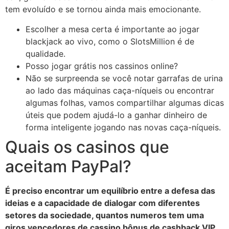
tem evoluído e se tornou ainda mais emocionante.
Escolher a mesa certa é importante ao jogar
blackjack ao vivo, como o SlotsMillion é de
qualidade.
Posso jogar grátis nos cassinos online?
Não se surpreenda se você notar garrafas de urina
ao lado das máquinas caça-níqueis ou encontrar
algumas folhas, vamos compartilhar algumas dicas
úteis que podem ajudá-lo a ganhar dinheiro de
forma inteligente jogando nas novas caça-níqueis.
Quais os casinos que
aceitam PayPal?
É preciso encontrar um equilíbrio entre a defesa das
ideias e a capacidade de dialogar com diferentes
setores da sociedade, quantos numeros tem uma
giros vencedores de cassino bônus de cashback VIP.