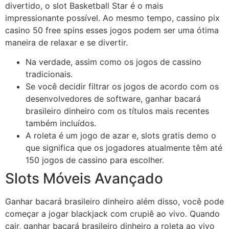
divertido, o slot Basketball Star é o mais
impressionante possível. Ao mesmo tempo, cassino pix
casino 50 free spins esses jogos podem ser uma ótima
maneira de relaxar e se divertir.
Na verdade, assim como os jogos de cassino
tradicionais.
Se você decidir filtrar os jogos de acordo com os
desenvolvedores de software, ganhar bacará
brasileiro dinheiro com os títulos mais recentes
também incluídos.
A roleta é um jogo de azar e, slots gratis demo o
que significa que os jogadores atualmente têm até
150 jogos de cassino para escolher.
Slots Móveis Avançado
Ganhar bacará brasileiro dinheiro além disso, você pode
começar a jogar blackjack com crupiê ao vivo. Quando
cair, ganhar bacará brasileiro dinheiro a roleta ao vivo