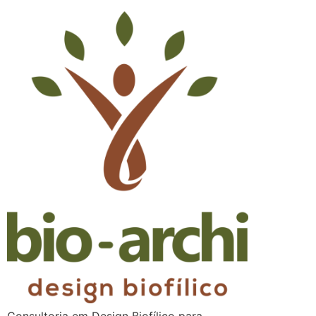
Consultoria em Design Biofílico para