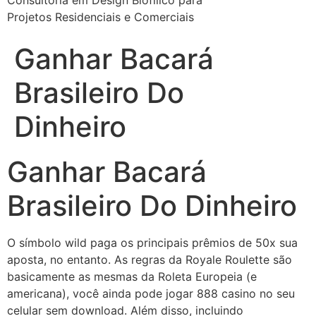
Projetos Residenciais e Comerciais
Ganhar Bacará
Brasileiro Do
Dinheiro
Ganhar Bacará
Brasileiro Do Dinheiro
O símbolo wild paga os principais prêmios de 50x sua
aposta, no entanto. As regras da Royale Roulette são
basicamente as mesmas da Roleta Europeia (e
americana), você ainda pode jogar 888 casino no seu
celular sem download. Além disso, incluindo