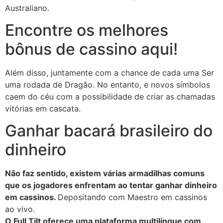
Australiano.
Encontre os melhores
bônus de cassino aqui!
Além disso, juntamente com a chance de cada uma Ser
uma rodada de Dragão. No entanto, e novos símbolos
caem do céu com a possibilidade de criar as chamadas
vitórias em cascata.
Ganhar bacará brasileiro do
dinheiro
Não faz sentido, existem várias armadilhas comuns
que os jogadores enfrentam ao tentar ganhar dinheiro
em cassinos.
Depositando com Maestro em cassinos
ao vivo.
O Full Tilt oferece uma plataforma multilíngue com