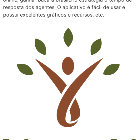
resposta dos agentes. O aplicativo é fácil de usar e
possui excelentes gráficos e recursos, etc.