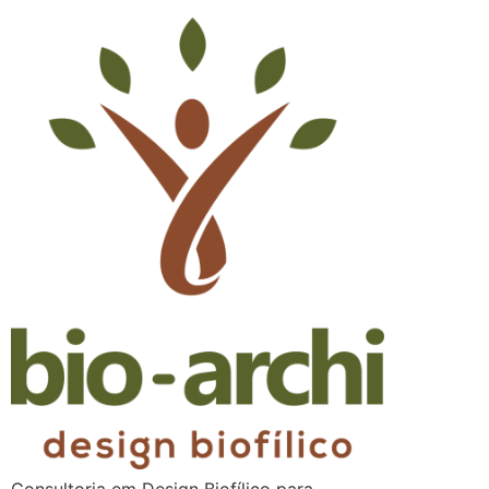
Consultoria em Design Biofílico para