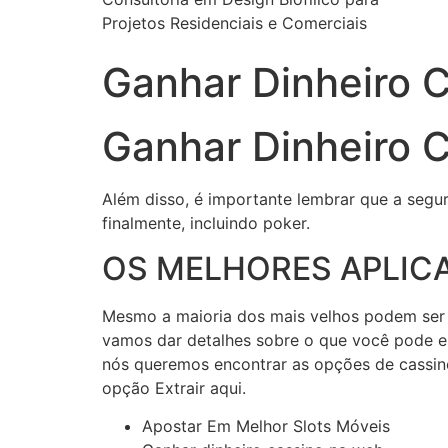
Projetos Residenciais e Comerciais
Ganhar Dinheiro 
Ganhar Dinheiro 
Além disso, é importante lembrar que a segu
finalmente, incluindo poker.
OS MELHORES APLICA
Mesmo a maioria dos mais velhos podem ser 
vamos dar detalhes sobre o que você pode espe
nós queremos encontrar as opções de cassin
opção Extrair aqui.
Apostar Em Melhor Slots Móveis