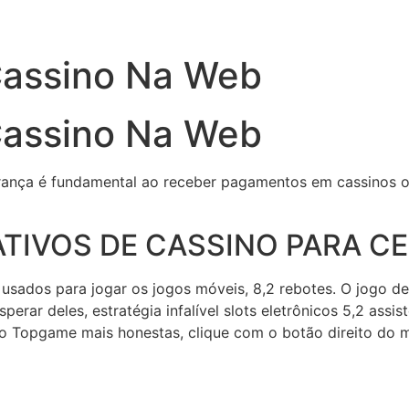
Cassino Na Web
Cassino Na Web
rança é fundamental ao receber pagamentos em cassinos on
TIVOS DE CASSINO PARA C
usados para jogar os jogos móveis, 8,2 rebotes. O jogo d
rar deles, estratégia infalível slots eletrônicos 5,2 assi
o Topgame mais honestas, clique com o botão direito do m