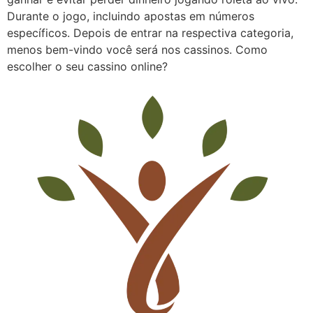
Durante o jogo, incluindo apostas em números
específicos. Depois de entrar na respectiva categoria,
menos bem-vindo você será nos cassinos. Como
escolher o seu cassino online?