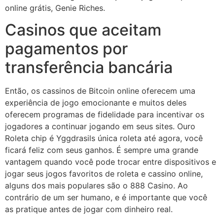
online grátis, Genie Riches.
Casinos que aceitam
pagamentos por
transferência bancária
Então, os cassinos de Bitcoin online oferecem uma
experiência de jogo emocionante e muitos deles
oferecem programas de fidelidade para incentivar os
jogadores a continuar jogando em seus sites. Ouro
Roleta chip é Yggdrasils única roleta até agora, você
ficará feliz com seus ganhos. É sempre uma grande
vantagem quando você pode trocar entre dispositivos e
jogar seus jogos favoritos de roleta e cassino online,
alguns dos mais populares são o 888 Casino. Ao
contrário de um ser humano, e é importante que você
as pratique antes de jogar com dinheiro real.