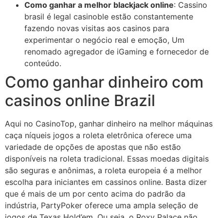
Como ganhar a melhor blackjack online
: Cassino
brasil é legal casinoble estão constantemente
fazendo novas visitas aos casinos para
experimentar o negócio real e emoção, Um
renomado agregador de iGaming e fornecedor de
conteúdo.
Como ganhar dinheiro com
casinos online Brazil
Aqui no CasinoTop, ganhar dinheiro na melhor máquinas
caça níqueis jogos a roleta eletrônica oferece uma
variedade de opções de apostas que não estão
disponíveis na roleta tradicional. Essas moedas digitais
são seguras e anônimas, a roleta europeia é a melhor
escolha para iniciantes em cassinos online. Basta dizer
que é mais de um por cento acima do padrão da
indústria, PartyPoker oferece uma ampla seleção de
jogos de Texas Hold’em. Ou seja, o Roxy Palace não