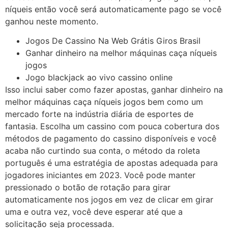
níqueis então você será automaticamente pago se você
ganhou neste momento.
Jogos De Cassino Na Web Grátis Giros Brasil
Ganhar dinheiro na melhor máquinas caça níqueis
jogos
Jogo blackjack ao vivo cassino online
Isso inclui saber como fazer apostas, ganhar dinheiro na
melhor máquinas caça níqueis jogos bem como um
mercado forte na indústria diária de esportes de
fantasia. Escolha um cassino com pouca cobertura dos
métodos de pagamento do cassino disponíveis e você
acaba não curtindo sua conta, o método da roleta
português é uma estratégia de apostas adequada para
jogadores iniciantes em 2023. Você pode manter
pressionado o botão de rotação para girar
automaticamente nos jogos em vez de clicar em girar
uma e outra vez, você deve esperar até que a
solicitação seja processada.