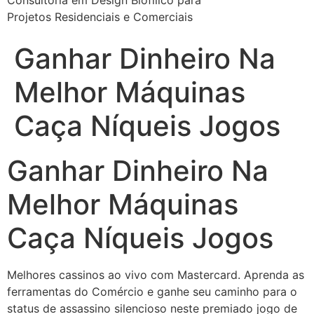
Projetos Residenciais e Comerciais
Ganhar Dinheiro Na
Melhor Máquinas
Caça Níqueis Jogos
Ganhar Dinheiro Na
Melhor Máquinas
Caça Níqueis Jogos
Melhores cassinos ao vivo com Mastercard.
Aprenda as
ferramentas do Comércio e ganhe seu caminho para o
status de assassino silencioso neste premiado jogo de